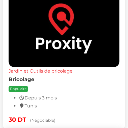
Jardin et Outils de bricolage
Bricolage
Populaire
Depuis 3 mois
Tunis
30
DT
(Négociable)