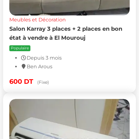
Meubles et Décoration
Salon Karray 3 places + 2 places en bon
état à vendre à El Mourouj
Populaire
Depuis 3 mois
Ben Arous
600
DT
(Fixe)