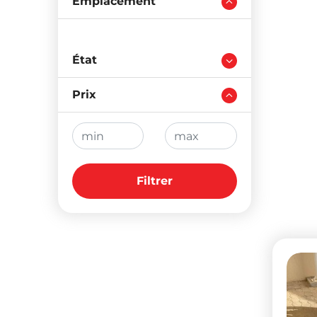
Emplacement
Moto
Yama
pres
État
à M
Prix
54,
Filtrer