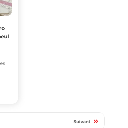
6
Suivant
nes
,
quads
,
cyclomoteurs
et
deux-
annonces à
Tunis
,
Ariana
,
Sousse
,
Sfax
,
ée, l’année, l’état, le kilométrage, la
 sportive, une moto pas chère ou un
ce moto en Tunisie.
Informatique et Multimédia
Accessoires informatique et