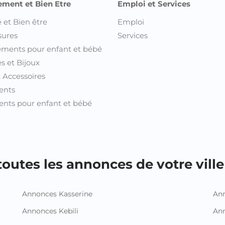
nts pour enfant et bébé
outes les annonces de votre ville 
Annonces Kasserine
Ann
Annonces Kebili
Ann
Annonces Kef
Ann
Annonces Mahdia
An
Annonces Manouba
Ann
Annonces Medenine
Ann
Annonces Monastir
Ann
Annonces Nabeul
An