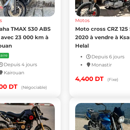
s
Motos
lia Scarabeo 50 2T
Yamaha TTR 110
casion à Mahdia – 15
Supermotard à vend
 km
Enfidha – 2800 DT
Depuis 1 semaine
Depuis 1 semain
Mahdia
Sousse
50
DT
2,800
DT
(Fixe)
(Négociabl