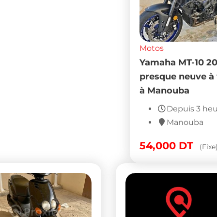
s
Motos
ha MT-10 2017
MBK Ovetto tout
que neuve à vendre
d’origine en bon éta
anouba
vendre à La Soukra
Depuis 3 heures
Depuis 3 jours
Manouba
Ariana
000
DT
2,500
DT
(Fixe)
(Fixe)