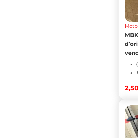
Moto
Xte 
6,0