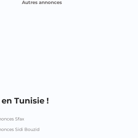
en Tunisie !
onces Sfax
onces Sidi Bouzid
onces Siliana
nonces Sousse
onces Tataouine
onces Tozeur
onces Tunis
nonces Zaghouan