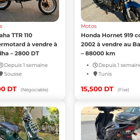
s
Motos
ter MBK Spirit
Vespa Primavera
casion en bon état à
Touring 50 cm³ 2021
re à Sfax – 4000 DT
excellent état à ven
Ben Arous – 9 300 
Depuis 2 semaines
Populaire
Sfax
Depuis 2 semai
00
DT
(Négociable)
Ben Arous
9,300
DT
(Fixe)