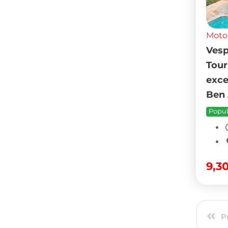
P
Découvrez des motos d’occasion en 
roues
adaptés aux déplacements quo
Monastir
,
Bizerte
,
Nabeul
,
Mahdia
et
marque, les accessoires et la loca
deux-roues fiable 
Véhicules
Maison
Pièces et Accessoires pour
Electr