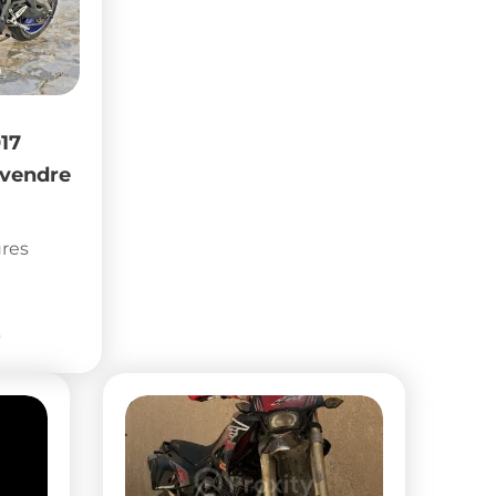
Motos
HONDA CB1000R
t à
Depuis 3 jours
Sousse
26,500
DT
(Négociable)