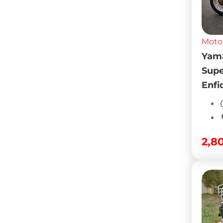
Moto
Scoo
d’oc
vend
4,0