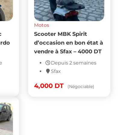
Motos
Scooter Yamaha Nitro
 en
2008 à vendre à Nabeul
dre à
– 1 950 DT
DT
Populaire
Depuis 2 semaines
Nabeul
nes
1,950
DT
(Fixe)