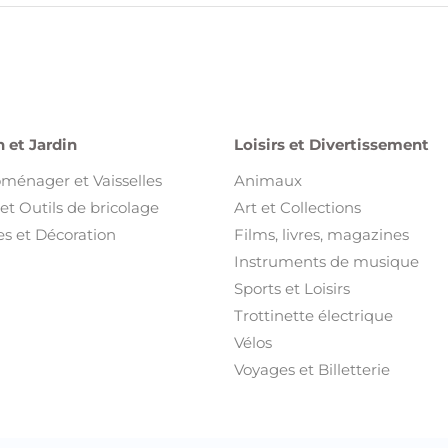
et Outils de bricolage
Art et Collections
s et Décoration
Films, livres, magazines
Instruments de musique
Sports et Loisirs
Trottinette électrique
Vélos
Voyages et Billetterie
ement et Bien Etre
Emploi et Services
 et Bien être
Emploi
sures
Services
ments pour enfant et bébé
s et Bijoux
t Accessoires
ents