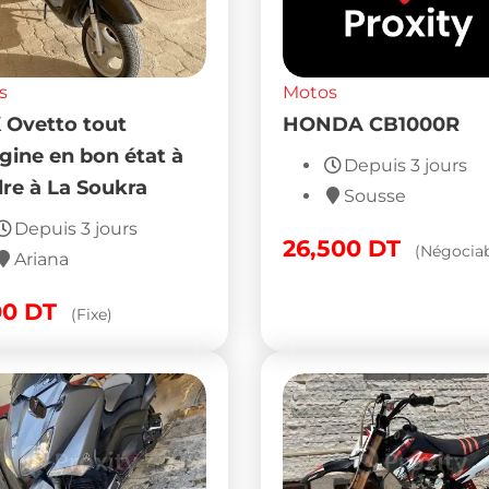
s
Motos
600 cc
Yamaha TMAX 530 
2013 avec 23 000 k
Depuis 4 jours
Kairouan
Nabeul
Populaire
00
DT
(Négociable)
Depuis 4 jours
Kairouan
16,200
DT
(Négociab