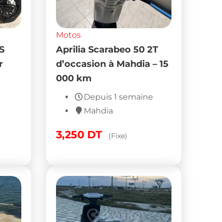
Motos
Honda Hornet 919 cc
re à
2002 à vendre au Bardo
– 88000 km
e
Depuis 1 semaine
Tunis
15,500
DT
e)
(Fixe)