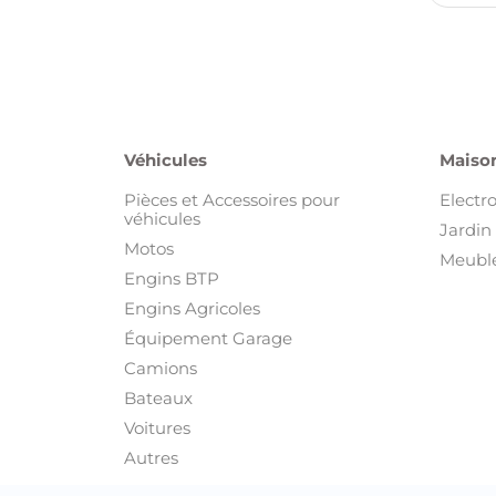
véhicules
Jardin 
Motos
Meuble
Engins BTP
Engins Agricoles
Équipement Garage
Camions
Bateaux
Voitures
Autres
Immobilier
Habill
Appartements
Beauté
Autre Immobilier
Chaus
Bureaux et Plateaux
Equipe
Colocations
Montre
Locations de vacances
Sacs e
Magasins, Commerces et Locaux
Vêtem