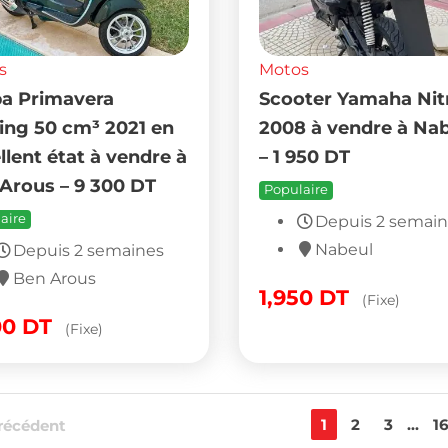
1
2
3
...
1
récédent
Tunisie sur Proxity.tn :
scooters
,
motos sportives
,
motos urbai
tidiens, aux loisirs ou à un usage professionnel. Trouvez des 
 dans d’autres régions. Comparez les offres selon le prix, la cylindr
lisation. Que vous recherchiez un scooter économique, une moto
pour la ville, Proxity.tn vous aide à trouver ou publier une annon
 et Jardin
Loisirs et Divertissement
oménager et Vaisselles
Animaux