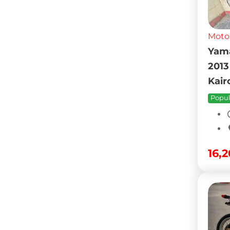
Moto
Apri
d’oc
000
3,2