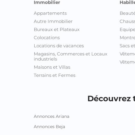
industriels
Vêteme
Maisons et Villas
Terrains et Fermes
Découvrez t
Annonces Ariana
Annonces Beja
Annonces Ben Arous
Annonces Bizerte
Annonces Gabes
Annonces Gafsa
Annonces Jendouba
Annonces Kairouan