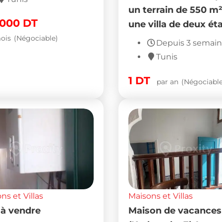
un terrain de 550 m²
,000
DT
une villa de deux ét
ois
(Négociable)
Depuis 3 semai
Tunis
1
DT
par an
(Négociable
ns et Villas
Maisons et Villas
a à vendre
Maison de vacances