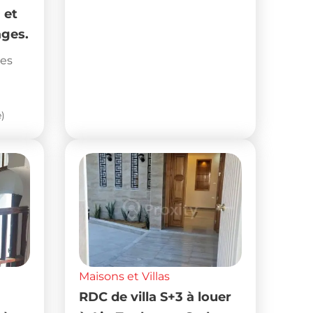
 et
ages.
nes
)
Maisons et Villas
RDC de villa S+3 à louer