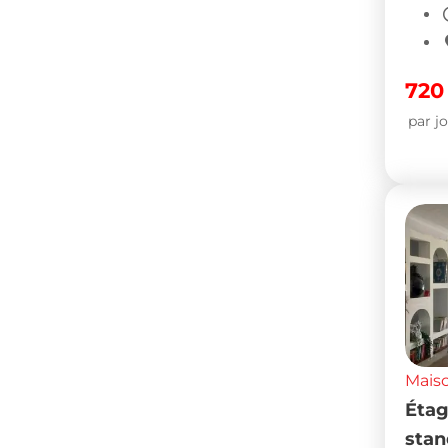
72
par j
Maiso
Étag
stan