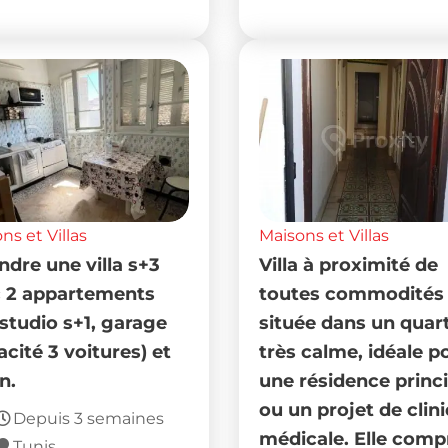
ns et Villas
Maisons et Villas
ndre une villa s+3
Villa à proximité de
 2 appartements
toutes commodités 
 studio s+1, garage
située dans un quart
acité 3 voitures) et
très calme, idéale p
n.
une résidence princ
ou un projet de clin
Depuis 3 semaines
médicale. Elle com
Tunis