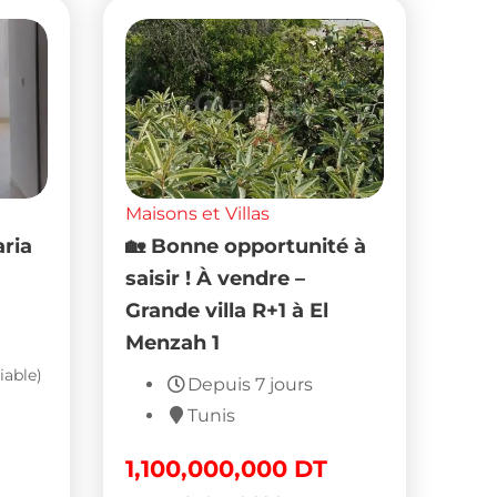
Maisons et Villas
aria
🏡 Bonne opportunité à
saisir ! À vendre –
Grande villa R+1 à El
Menzah 1
iable)
Depuis 7 jours
Tunis
1,100,000,000
DT