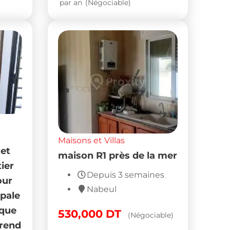
par an
(Négociable)
Maisons et Villas
et
maison R1 près de la mer
ier
Depuis 3 semaines
our
Nabeul
ipale
ique
530,000
DT
(Négociable)
prend