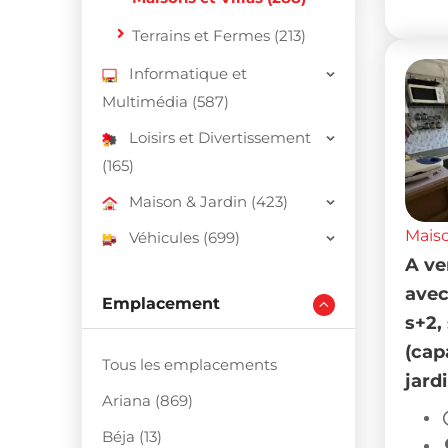
Terrains et Fermes (213)
Informatique et
Multimédia (587)
Loisirs et Divertissement
(165)
Maison & Jardin (423)
Maiso
Véhicules (699)
A ve
avec
Emplacement
s+2,
(cap
Tous les emplacements
jardi
Ariana (869)
Béja (13)