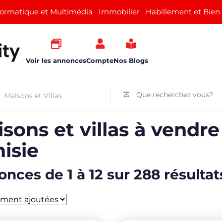
formatique et Multimédia
Immobilier
Habillement et Bien
Voir les annonces
Compte
Nos Blogs
sons et villas à vendre
isie
nces de 1 à 12 sur 288 résultat