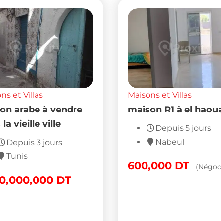
ns et Villas
Maisons et Villas
on arabe à vendre
maison R1 à el haou
la vieille ville
Depuis 5 jours
Nabeul
Depuis 3 jours
Tunis
600,000
DT
(Négoc
00,000,000
DT