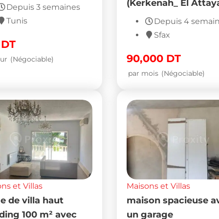
(Kerkenah_ El Attay
Depuis 3 semaines
Tunis
Depuis 4 semai
Sfax
0
DT
90,000
DT
our
(Négociable)
par mois
(Négociable)
ns et Villas
Maisons et Villas
e de villa haut
maison spacieuse a
ding 100 m² avec
un garage