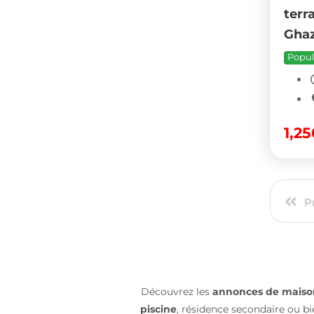
terra
Ghaz
Popul
1,2
P
Découvrez les
annonces de maisons
piscine
, résidence secondaire ou bi