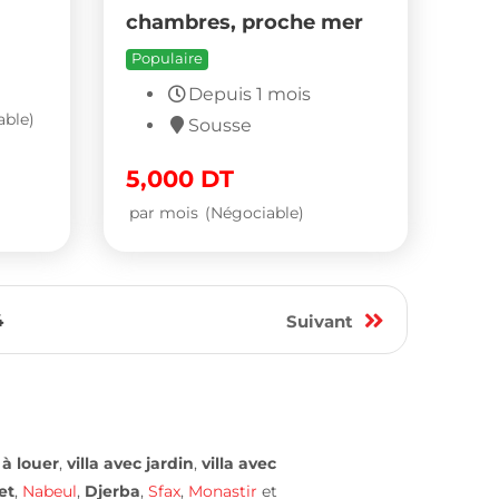
chambres, proche mer
Populaire
Depuis 1 mois
able)
Sousse
5,000
DT
par mois
(Négociable)
4
Suivant
à louer
,
villa avec jardin
,
villa avec
et
,
Nabeul
,
Djerba
,
Sfax
,
Monastir
et