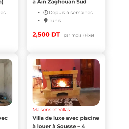
a)
à Ain Zaghouan Sud
nes
Depuis 4 semaines
Tunis
2,500
DT
par mois
(Fixe)
Maisons et Villas
vec
Villa de luxe avec piscine
à louer à Sousse – 4