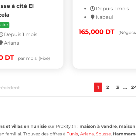
sse à cité El
Depuis 1 mois
ela
Nabeul
aire
165,000
DT
(Négoci
Depuis 1 mois
Ariana
50
DT
par mois
(Fixe)
1
2
3
...
2
récédent
 et villas en Tunisie
sur Proxity.tn :
maison à vendre
,
maison 
en familial. Trouvez des offres à
Tunis
,
Ariana
,
Sousse
,
Hammam