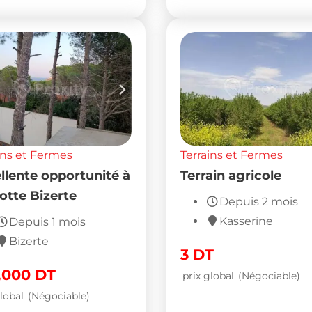
ins et Fermes
Terrains et Fermes
llente opportunité à
Terrain agricole
rotte Bizerte
Depuis 2 mois
Kasserine
Depuis 1 mois
Bizerte
3
DT
,000
DT
prix global
(Négociable)
lobal
(Négociable)