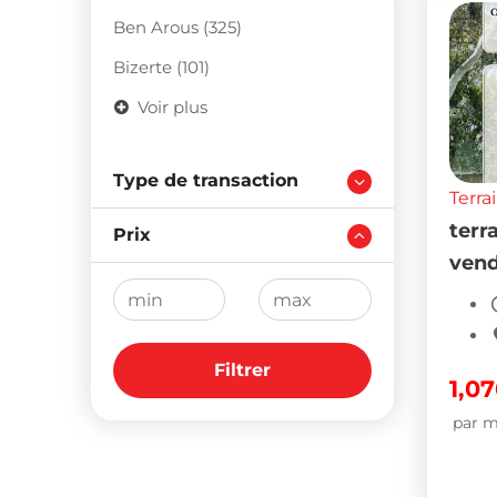
Ben Arous (325)
Bizerte (101)
Voir plus
Type de transaction
Terra
terr
Prix
vend
Filtrer
1,0
par m