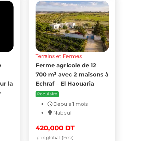
Terrains et Fermes
e
Ferme agricole de 12
700 m² avec 2 maisons à
ur la
Echraf – El Haouaria
9
Populaire
Depuis 1 mois
Nabeul
420,000
DT
prix global
(Fixe)