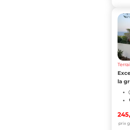
Terra
Exce
la g
245
prix g