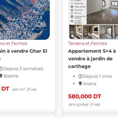
ins et Fermes
Terrains et Fermes
ain à vendre Ghar El
Appartement S+4 à
h
vendre à jardin de
carthage
Depuis 2 semaines
Bizerte
Depuis 1 mois
Ariana
0
DT
par m²
(Fixe)
580,000
DT
prix global
(Fixe)