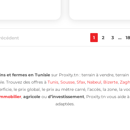
1
2
3
...
1
récédent
ns et fermes en Tunisie
sur Proxity.tn : terrain à vendre, terrain
ale. Trouvez des offres à
Tunis
,
Sousse
,
Sfax
,
Nabeul
,
Bizerte
,
Zagh
icie, le prix global, le prix au mètre carré, l’accès, la zone, la v
immobilier
,
agricole
ou
d’investissement
, Proxity.tn vous aide 
adaptées.