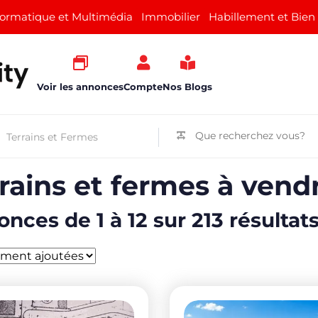
formatique et Multimédia
Immobilier
Habillement et Bien
Voir les annonces
Compte
Nos Blogs
rains et fermes à vend
nces de 1 à 12 sur 213 résultat