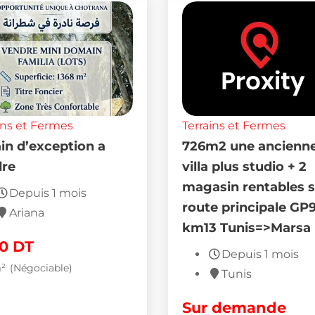
ins et Fermes
Terrains et Fermes
ain d’exception a
726m2 une ancienn
re
villa plus studio + 2
magasin rentables s
Depuis 1 mois
route principale GP
Ariana
km13 Tunis=>Marsa
70
DT
Depuis 1 mois
²
(Négociable)
Tunis
Sur demande