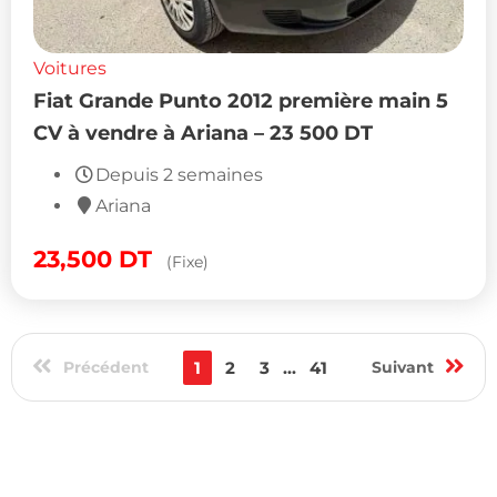
Voitures
Fiat Grande Punto 2012 première main 5
CV à vendre à Ariana – 23 500 DT
Depuis 2 semaines
Ariana
23,500
DT
(Fixe)
Précédent
1
2
3
...
41
Suivant