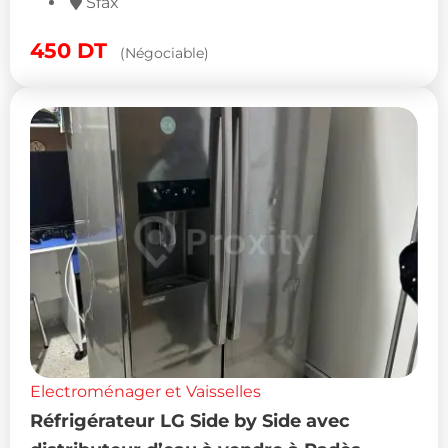
Depuis 5 jours
Sfax
450
DT
(Négociable)
Electroménager et Vaisselles