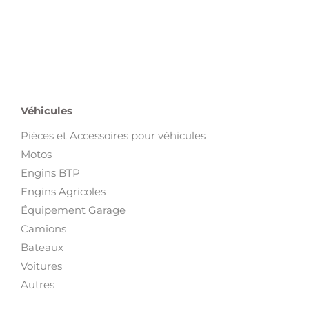
Retrouvez sur
Proxity
un large choix d’
électroménager et
vaisselles d’occasion
à prix attractifs. Que ce soit pour équiper
votre cuisine ou remplacer un appareil, vous trouverez des
réfrigérateurs
,
fours
,
lave-vaisselles
et petits appareils utiles au
quotidien. Découvrez aussi nos rubriques
meubles et
décoration
pour compléter votre intérieur.
Véhicules
Pièces et Accessoires pour véhicules