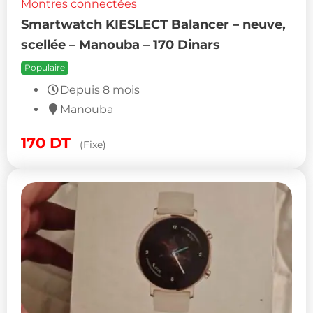
Montres connectées
Smartwatch KIESLECT Balancer – neuve,
scellée – Manouba – 170 Dinars
Populaire
Depuis 8 mois
Manouba
170
DT
(Fixe)