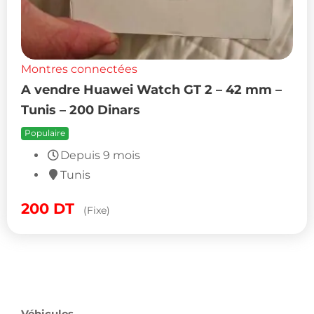
Montres connectées
A vendre Huawei Watch GT 2 – 42 mm –
Tunis – 200 Dinars
Populaire
Depuis 9 mois
Tunis
200
DT
(Fixe)
Explorez sur Proxity.tn notre sélection de
montres connectées
et
bracelets intelligents
:
Apple Watch
,
Samsung
,
Xiaomi
et
autres marques populaires. Découvrez aussi nos pages