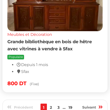
Meubles et Décoration
Grande bibliothèque en bois de hêtre
avec vitrines à vendre à Sfax
Populaire
Depuis 1 mois
Sfax
800
DT
(Fixe)
Précédent
1
2
3
...
19
Suivant