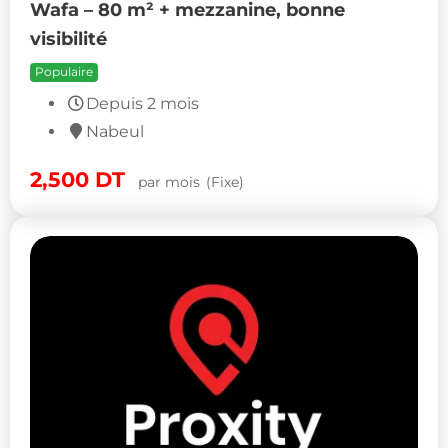
Wafa – 80 m² + mezzanine, bonne
visibilité
Populaire
Depuis 2 mois
Nabeul
2,500
DT
par mois
(Fixe)