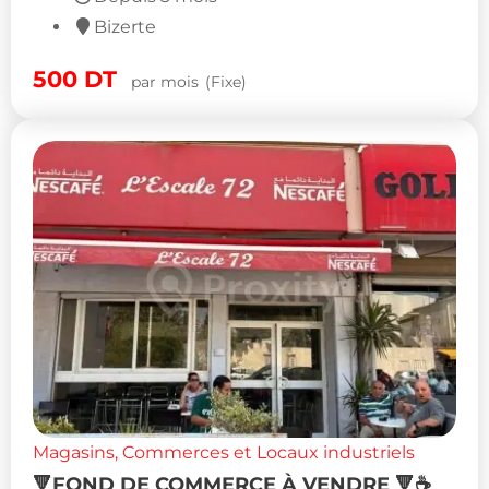
Bizerte
500
DT
par mois
(Fixe)
Magasins, Commerces et Locaux industriels
🔻FOND DE COMMERCE À VENDRE 🔻☕️