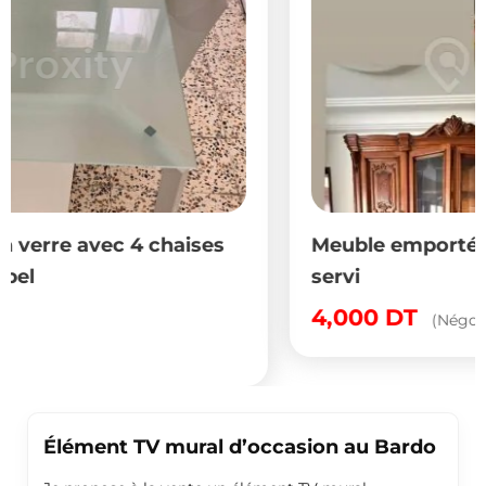
es
Meuble emporté d’Italie tout neuf jam
servi
4,000
DT
(Négociable)
Élément TV mural d’occasion au Bardo