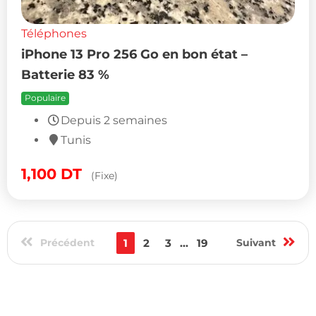
Téléphones
iPhone 13 Pro 256 Go en bon état –
Batterie 83 %
Populaire
Depuis 2 semaines
Tunis
1,100
DT
(Fixe)
Précédent
1
2
3
...
19
Suivant