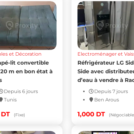
es et Décoration
Electroménager et Vais
pé-lit convertible
Réfrigérateur LG Si
,20 m en bon état à
Side avec distribute
s
d’eau à vendre à Ra
Depuis 6 jours
Depuis 7 jours
Tunis
Ben Arous
0
DT
1,000
DT
(Fixe)
(Négociable