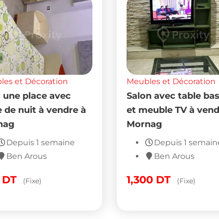
es et Décoration
Meubles et Décoration
ts une place avec
Salon avec table ba
e de nuit à vendre à
et meuble TV à vend
nag
Mornag
Depuis 1 semaine
Depuis 1 semain
Ben Arous
Ben Arous
0
DT
1,300
DT
(Fixe)
(Fixe)