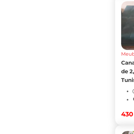
Meubl
Cana
de 2
Tuni
43