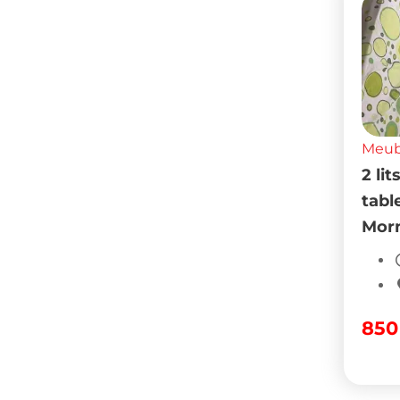
Meubl
2 li
tabl
Mor
85