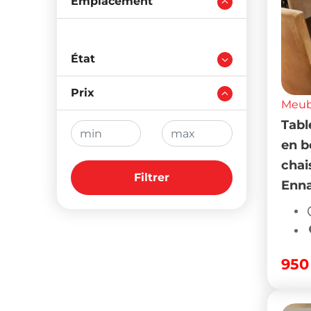
Emplacement
Meubl
Tabl
en b
État
chai
Prix
Enna
95
Filtrer