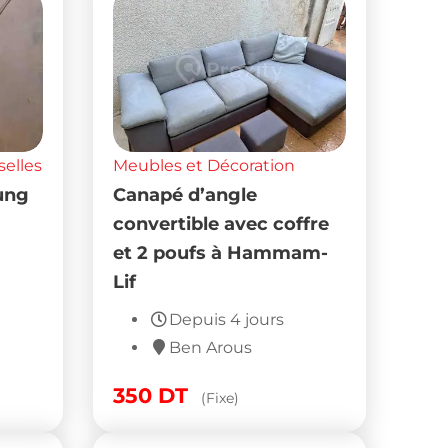
selles
Meubles et Décoration
ung
Canapé d’angle
convertible avec coffre
et 2 poufs à Hammam-
Lif
Depuis 4 jours
Ben Arous
350
DT
(Fixe)