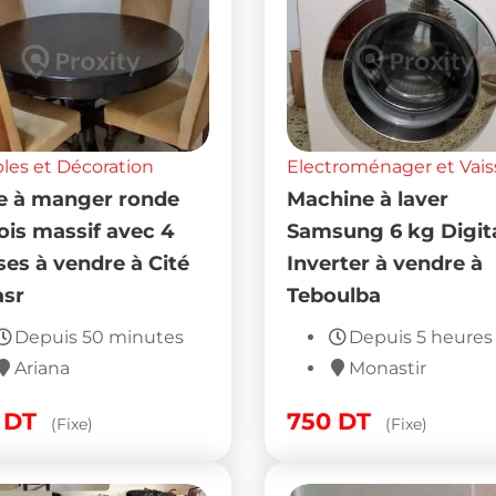
es et Décoration
Electroménager et Vais
e à manger ronde
Machine à laver
ois massif avec 4
Samsung 6 kg Digit
ses à vendre à Cité
Inverter à vendre à
sr
Teboulba
Depuis 50 minutes
Depuis 5 heures
Ariana
Monastir
0
DT
750
DT
(Fixe)
(Fixe)