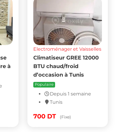
Electroménager et Vaisselles
sse
Climatiseur GREE 12000
re à
BTU chaud/froid
d’occasion à Tunis
Populaire
e
Depuis 1 semaine
Tunis
700
DT
(Fixe)