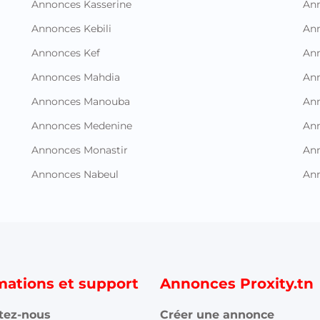
Annonces Kasserine
Ann
Annonces Kebili
Ann
Annonces Kef
Ann
Annonces Mahdia
An
Annonces Manouba
Ann
Annonces Medenine
Ann
Annonces Monastir
Ann
Annonces Nabeul
An
mations et support
Annonces Proxity.tn
tez-nous
Créer une annonce