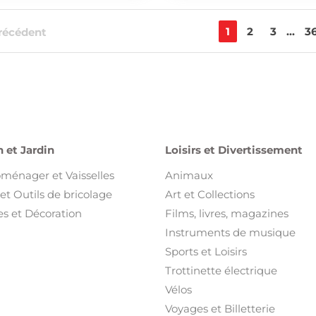
1
2
3
...
3
récédent
 et Jardin
Loisirs et Divertissement
oménager et Vaisselles
Animaux
et Outils de bricolage
Art et Collections
s et Décoration
Films, livres, magazines
Instruments de musique
Sports et Loisirs
Trottinette électrique
Vélos
Voyages et Billetterie