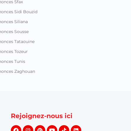
onces Sfax
onces Sidi Bouzid
onces Siliana
nonces Sousse
onces Tataouine
onces Tozeur
onces Tunis
nonces Zaghouan
Rejoignez-nous ici