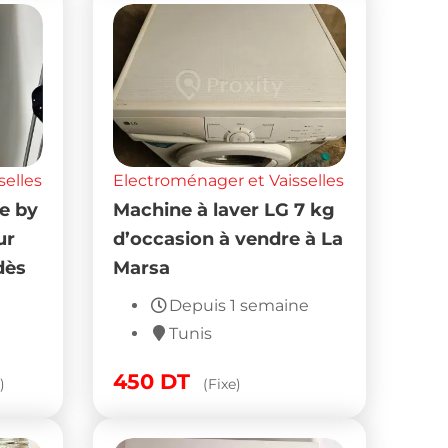
selles
Electroménager et Vaisselles
de by
Machine à laver LG 7 kg
ur
d’occasion à vendre à La
dès
Marsa
Depuis 1 semaine
Tunis
450
DT
)
(Fixe)