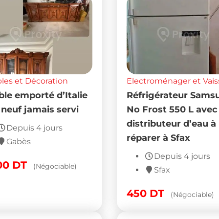
es et Décoration
Electroménager et Vais
le emporté d’Italie
Réfrigérateur Sams
 neuf jamais servi
No Frost 550 L avec
distributeur d’eau à
Depuis 4 jours
réparer à Sfax
Gabès
Depuis 4 jours
00
DT
(Négociable)
Sfax
450
DT
(Négociable)