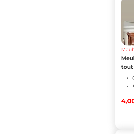
Meubl
Meub
tout
4,0