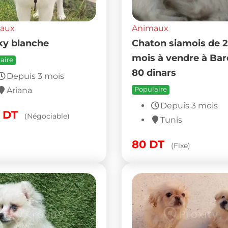
aux
Animaux
y blanche
Chaton siamois de 2
mois à vendre à Bar
aire
80 dinars
Depuis 3 mois
Ariana
Populaire
Depuis 3 mois
0
DT
(Négociable)
Tunis
80
DT
(Fixe)