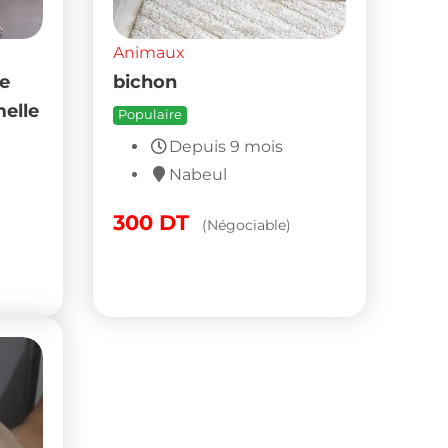
Animaux
ge
bichon
melle
Populaire
Depuis 9 mois
Nabeul
300
DT
(Négociable)