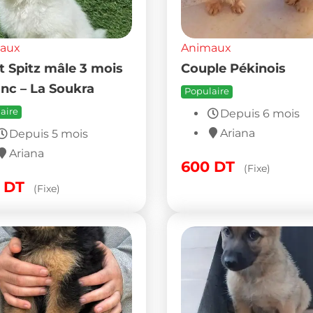
aux
Animaux
t Spitz mâle 3 mois
Couple Pékinois
anc – La Soukra
Populaire
aire
Depuis 6 mois
Ariana
Depuis 5 mois
Ariana
600
DT
(Fixe)
0
DT
(Fixe)