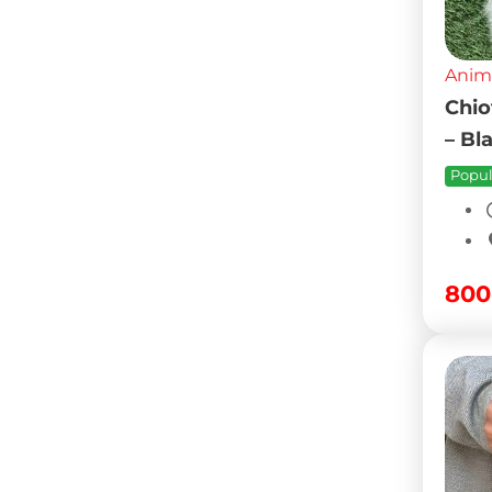
Anim
Chio
– Bl
Popul
80