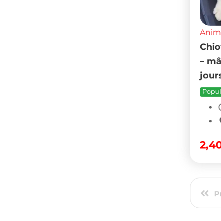
Anim
Chio
– mâ
jour
Popul
2,4
P