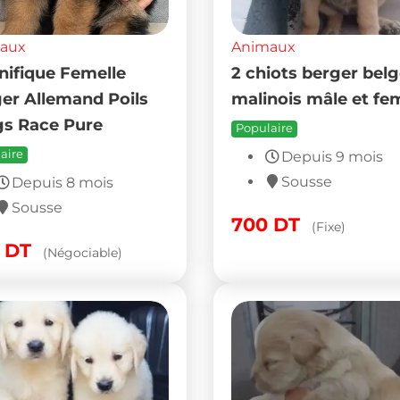
aux
Animaux
ifique Femelle
2 chiots berger bel
er Allemand Poils
malinois mâle et fe
s Race Pure
Populaire
aire
Depuis 9 mois
Sousse
Depuis 8 mois
Sousse
700
DT
(Fixe)
0
DT
(Négociable)