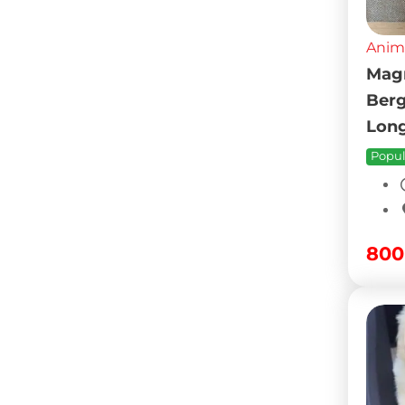
Anim
Magn
Berg
Long
Popul
80