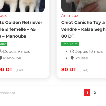
aux
Animaux
ts Golden Retriever
Chiot Caniche Toy à
le & femelle – 45
vendre – Kalaa Seghi
s – Manouba
80 DT
aire
Populaire
Depuis 9 mois
Depuis 10 mois
Manouba
Sousse
00
DT
80
DT
(Fixe)
(Fixe)
1
2
récédent