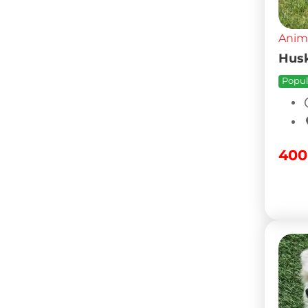
Anim
Husk
Popul
40