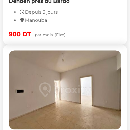
Denden près du Bardo
Depuis 3 jours
Manouba
900
DT
par mois
(Fixe)