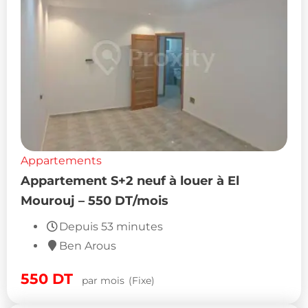
Appartements
Appartement S+2 neuf à louer à El
Mourouj – 550 DT/mois
Depuis 53 minutes
Ben Arous
550
DT
par mois
(Fixe)