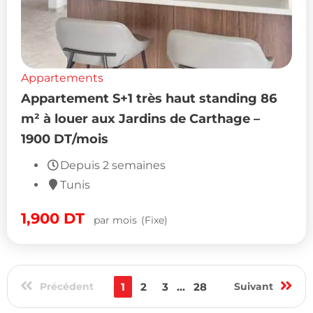
Appartements
Appartement S+1 très haut standing 86
m² à louer aux Jardins de Carthage –
1900 DT/mois
Depuis 2 semaines
Tunis
1,900
DT
par mois
(Fixe)
Précédent
1
2
3
...
28
Suivant