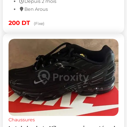
Depuis 2 mois
Ben Arous
200
DT
(Fixe)
Chaussures