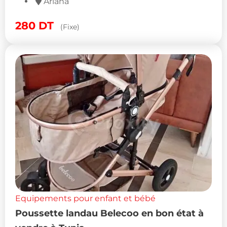
Ariana
280
DT
(Fixe)
Equipements pour enfant et bébé
Poussette landau Belecoo en bon état à