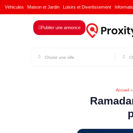
Véhicules
Maison et Jardin
Loisirs et Divertissement
Informati
Publier une annonce
Accueil
Ramadan 
p