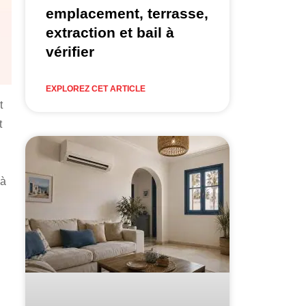
emplacement, terrasse,
extraction et bail à
vérifier
EXPLOREZ CET ARTICLE
t
t
 à