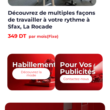
Découvrez de multiples façons
de travailler à votre rythme à
Sfax, La Rocade
349
DT
par mois
(Fixe)
Habillement
Pour Vos
Publicités
Découvrez la
mode
Contactez-nous