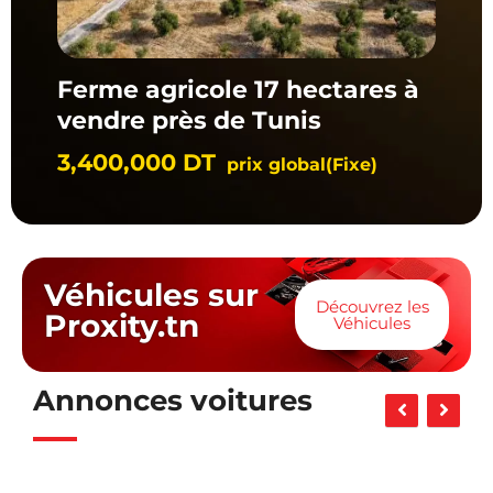
Ferme agricole 17 hectares à
DE
vendre près de Tunis
m
3,400,000
DT
12
ble)
prix global
(Fixe)
Véhicules sur
Découvrez les
Proxity.tn
Véhicules
Annonces voitures