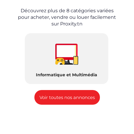
Découvrez plus de 8 catégories variées
pour acheter, vendre ou louer facilement
sur Proxity.tn
Informatique et Multimédia
Loi
Voir toutes nos annonces