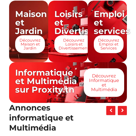
Maison
Loisirs
Emploi
et
et
et
Jardin
Divertissement
services
Découvrez
Découvrez
Découvrez
Maison et
Loisirs et
Emploi et
Jardin
Divertissement
Services
Informatique
Découvrez
et Multimédia
Informatique
et
sur Proxity.tn
Multimédia
Annonces
informatique et
Multimédia