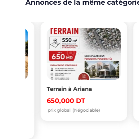
Annonces de la même catégori
Terrain à Ariana
Terr
ge
Melh
650,000
DT
40
prix global
(Négociable)