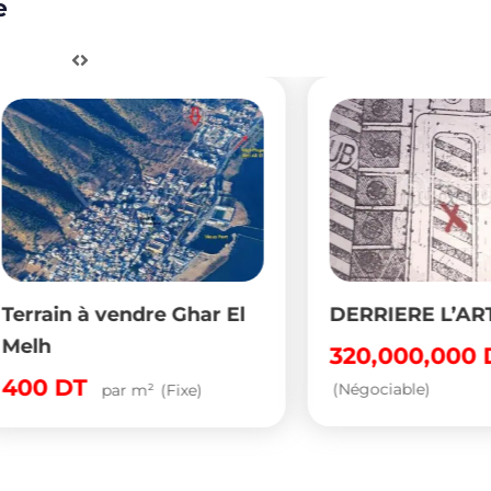
e
ain à vendre Ghar El
DERRIERE L’ARTISA
320,000,000
DT
0
DT
(Négociable)
par m²
(Fixe)