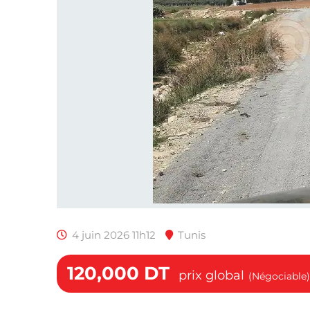
4 juin 2026 11h12
Tunis
120,000
DT
prix global
(Négociable)