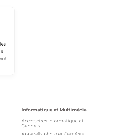
e
les
he
ment
Informatique et Multimédia
Accessoires informatique et
Gadgets
Appareils photo et Caméras