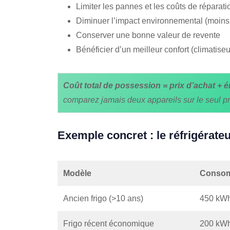
Limiter les pannes et les coûts de réparati
Diminuer l’impact environnemental (moins
Conserver une bonne valeur de revente
Bénéficier d’un meilleur confort (climatiseu
Coût total de possession = prix d’achat + é
comparez jamais deux appareils sur le seul p
Exemple concret : le réfrigérate
Modèle
Consom
Ancien frigo (>10 ans)
450 kW
Frigo récent économique
200 kW