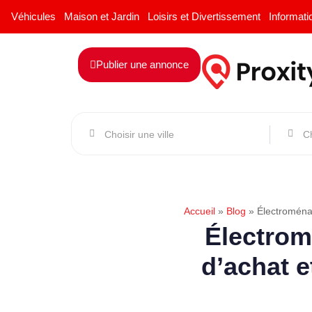
Véhicules
Maison et Jardin
Loisirs et Divertissement
Informati
Publier une annonce
Accueil
»
Blog
»
Électroménag
Électrom
d’achat e