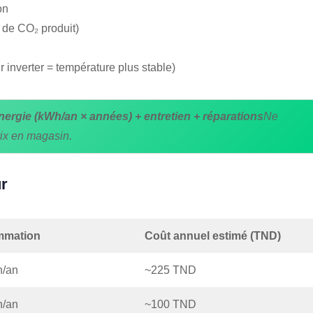
on
 de CO₂ produit)
r inverter = température plus stable)
nergie (kWh/an × années) + entretien + réparations
Ne
rix en magasin.
ur
mation
Coût annuel estimé (TND)
h/an
~225 TND
h/an
~100 TND