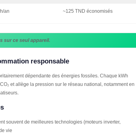
h/an
~125 TND économisés
sur ce seul appareil.
ommation responsable
majoritairement dépendante des énergies fossiles. Chaque kWh
CO₂ et allège la pression sur le réseau national, notamment en
atiseurs.
és
ent souvent de meilleures technologies (moteurs inverter,
de vie