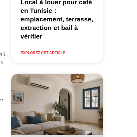
Local à louer pour café
en Tunisie :
emplacement, terrasse,
extraction et bail à
vérifier
EXPLOREZ CET ARTICLE
ent
ès
et