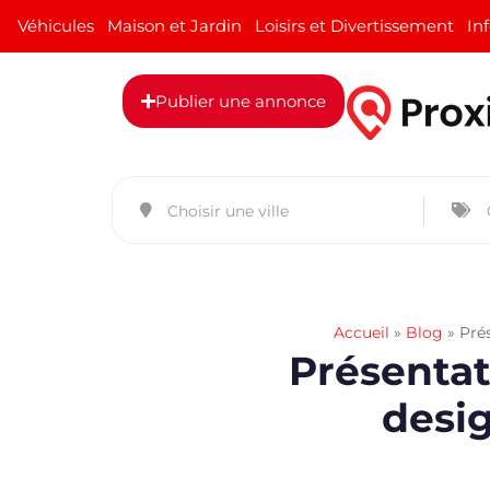
Véhicules
Maison et Jardin
Loisirs et Divertissement
In
Publier une annonce
Accueil
»
Blog
»
Prés
Présentat
desig