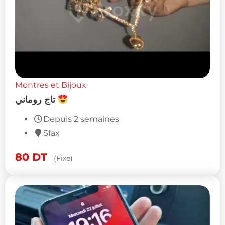
Montres et Bijoux
تاج روماني
Depuis 2 semaines
Sfax
80
DT
(Fixe)