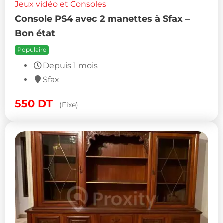
Jeux vidéo et Consoles
Console PS4 avec 2 manettes à Sfax –
Bon état
Populaire
Depuis 1 mois
Sfax
550
DT
(Fixe)