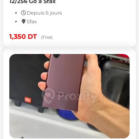
12/256 Go à Sfax
Depuis 6 jours
Sfax
1,350
DT
(Fixe)