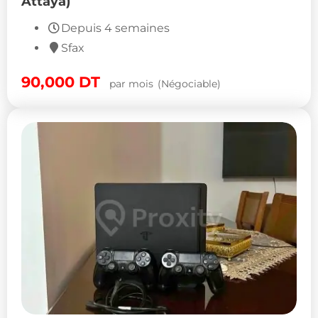
Attaya)
Depuis 4 semaines
Sfax
90,000
DT
par mois
(Négociable)