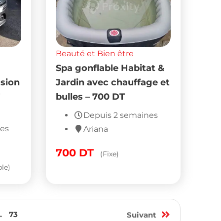
Beauté et Bien être
Spa gonflable Habitat &
asion
Jardin avec chauffage et
bulles – 700 DT
Depuis 2 semaines
nes
Ariana
700
DT
(Fixe)
le)
.
73
Suivant