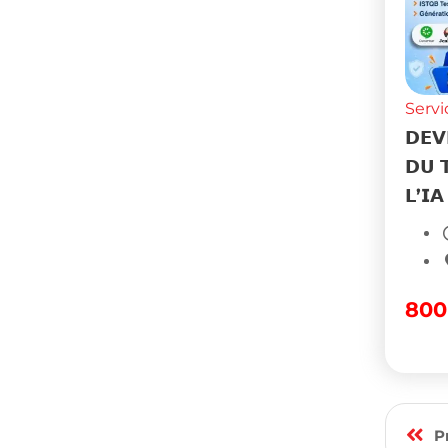
Servi
𝗗𝗘𝗩
𝗗𝗨 𝗧
𝗟’𝗜𝗔
80
P