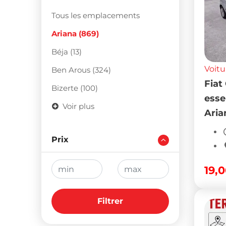
Tous les emplacements
Ariana (869)
Béja (13)
Voitu
Ben Arous (324)
Fiat
Bizerte (100)
esse
Voir plus
Aria
Prix
19,
Filtrer