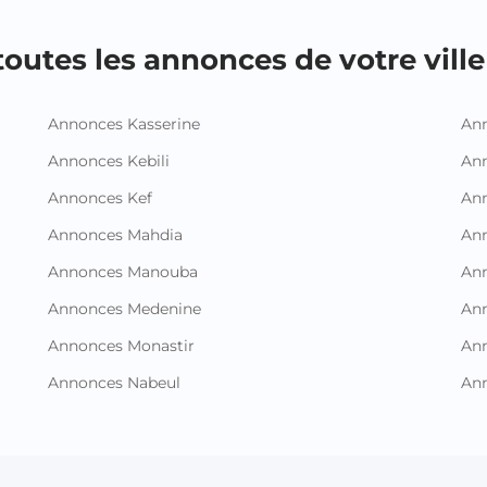
outes les annonces de votre ville 
Annonces Kasserine
Ann
Annonces Kebili
Ann
Annonces Kef
Ann
Annonces Mahdia
An
Annonces Manouba
Ann
Annonces Medenine
Ann
Annonces Monastir
Ann
Annonces Nabeul
An