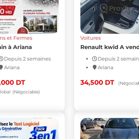
ins et Fermes
Voitures
ain à Ariana
Renault kwid A ven
Depuis 2 semaines
Depuis 2 semai
Ariana
Ariana
,000
DT
34,500
DT
(Négociab
lobal
(Négociable)