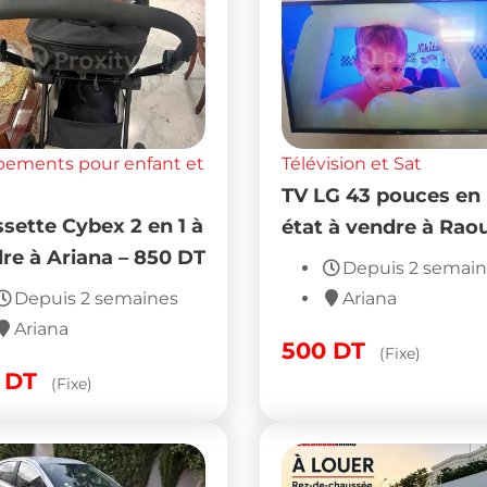
pements pour enfant et
Télévision et Sat
TV LG 43 pouces en
sette Cybex 2 en 1 à
état à vendre à Rao
re à Ariana – 850 DT
Depuis 2 semai
Depuis 2 semaines
Ariana
Ariana
500
DT
(Fixe)
0
DT
(Fixe)