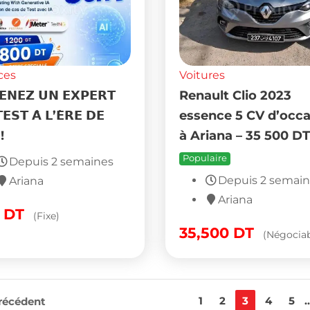
ces
Voitures
𝗘𝗡𝗘𝗭 𝗨𝗡 𝗘𝗫𝗣𝗘𝗥𝗧
Renault Clio 2023
𝗘𝗦𝗧 𝗔̀ 𝗟’𝗘̀𝗥𝗘 𝗗𝗘
essence 5 CV d’occ
 !
à Ariana – 35 500 DT
Populaire
Depuis 2 semaines
Depuis 2 semai
Ariana
Ariana
0
DT
(Fixe)
35,500
DT
(Négociab
1
2
3
4
5
..
récédent