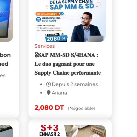
Services
 bon
🎖𝐒𝐀𝐏 𝐌𝐌-𝐒𝐃 𝐒/𝟒𝐇𝐀𝐍𝐀 :
ued
𝐋𝐞 𝐝𝐮𝐨 𝐠𝐚𝐠𝐧𝐚𝐧𝐭 𝐩𝐨𝐮𝐫 𝐮𝐧𝐞
𝐒𝐮𝐩𝐩𝐥𝐲 𝐂𝐡𝐚𝐢𝐧𝐞 𝐩𝐞𝐫𝐟𝐨𝐫𝐦𝐚𝐧𝐭𝐞
nes
Depuis 2 semaines
Ariana
2,080
DT
(Négociable)