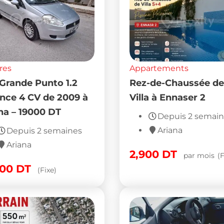
res
Appartements
 Grande Punto 1.2
Rez-de-Chaussée de
nce 4 CV de 2009 à
Villa à Ennaser 2
na – 19000 DT
Depuis 2 semai
Ariana
Depuis 2 semaines
Ariana
2,900
DT
par mois
(F
000
DT
(Fixe)