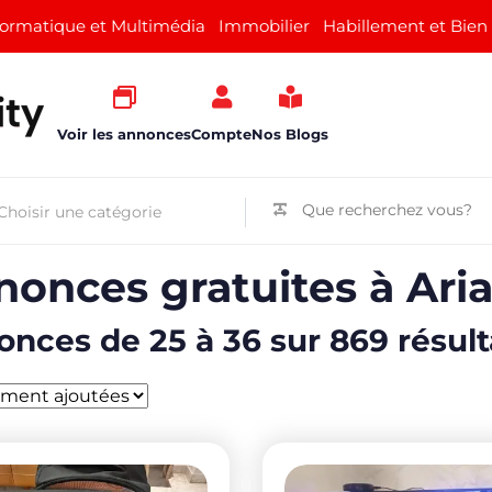
formatique et Multimédia
Immobilier
Habillement et Bien
Voir les annonces
Compte
Nos Blogs
onces gratuites à Ari
nces de 25 à 36 sur 869 résult