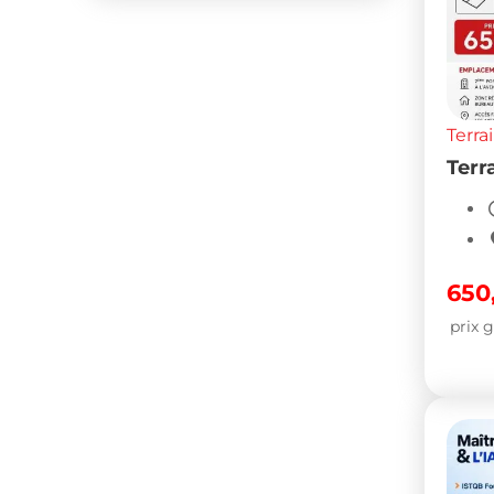
Terra
Terr
650
prix g