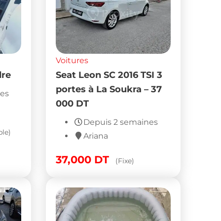
Voitures
dre
Seat Leon SC 2016 TSI 3
portes à La Soukra – 37
nes
000 DT
Depuis 2 semaines
le)
Ariana
37,000
DT
(Fixe)