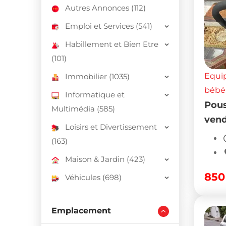
Autres Annonces (112)
Emploi et Services (541)
Habillement et Bien Etre
(101)
Equi
Immobilier (1035)
bébé
Informatique et
Pous
Multimédia (585)
vend
Loisirs et Divertissement
(163)
Maison & Jardin (423)
85
Véhicules (698)
Emplacement