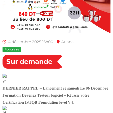
4 décembre 2025 16h00
Ariana
Populaire
Sur demande
𝐃𝐄𝐑𝐍𝐈𝐄𝐑 𝐑𝐀𝐏𝐏𝐄𝐋 – 𝐋𝐚𝐧𝐜𝐞𝐦𝐞𝐧𝐭 𝐜𝐞 𝐬𝐚𝐦𝐞𝐝𝐢 𝐋𝐞 𝟎𝟔 𝐃𝐞́𝐜𝐞𝐦𝐛𝐫𝐞
𝐅𝐨𝐫𝐦𝐚𝐭𝐢𝐨𝐧 𝐃𝐞𝐯𝐞𝐧𝐞𝐳 𝐓𝐞𝐬𝐭𝐞𝐮𝐫 𝐥𝐨𝐠𝐢𝐜𝐢𝐞𝐥 – 𝐑𝐞́𝐮𝐬𝐬𝐢𝐫 𝐯𝐨𝐭𝐫𝐞
𝐂𝐞𝐫𝐭𝐢𝐟𝐢𝐜𝐚𝐭𝐢𝐨𝐧 𝐈𝐒𝐓𝐐𝐁 𝐅𝐨𝐮𝐧𝐝𝐚𝐭𝐢𝐨𝐧 𝐥𝐞𝐯𝐞𝐥 𝐕𝟒.