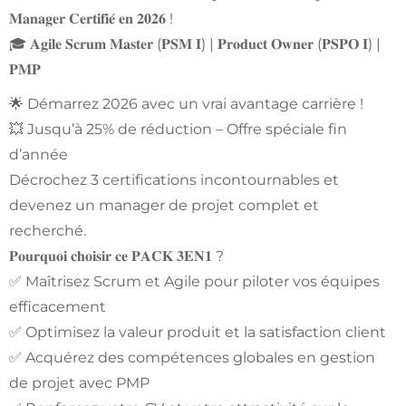
𝐌𝐚𝐧𝐚𝐠𝐞𝐫 𝐂𝐞𝐫𝐭𝐢𝐟𝐢𝐞́ 𝐞𝐧 𝟐𝟎𝟐𝟔 !
🎓 𝐀𝐠𝐢𝐥𝐞 𝐒𝐜𝐫𝐮𝐦 𝐌𝐚𝐬𝐭𝐞𝐫 (𝐏𝐒𝐌 𝐈) | 𝐏𝐫𝐨𝐝𝐮𝐜𝐭 𝐎𝐰𝐧𝐞𝐫 (𝐏𝐒𝐏𝐎 𝐈) |
𝐏𝐌𝐏
🌟 Démarrez 2026 avec un vrai avantage carrière !
💥 Jusqu’à 25% de réduction – Offre spéciale fin
d’année
Décrochez 3 certifications incontournables et
devenez un manager de projet complet et
recherché.
𝐏𝐨𝐮𝐫𝐪𝐮𝐨𝐢 𝐜𝐡𝐨𝐢𝐬𝐢𝐫 𝐜𝐞 𝐏𝐀𝐂𝐊 𝟑𝐄𝐍𝟏 ?
✅ Maîtrisez Scrum et Agile pour piloter vos équipes
efficacement
✅ Optimisez la valeur produit et la satisfaction client
✅ Acquérez des compétences globales en gestion
de projet avec PMP