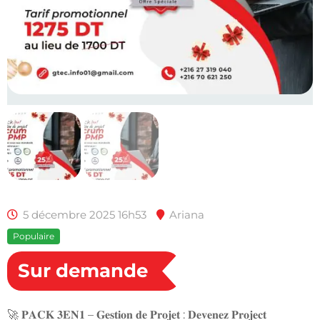
5 décembre 2025 16h53
Ariana
Populaire
Sur demande
🚀 𝐏𝐀𝐂𝐊 𝟑𝐄𝐍𝟏 – 𝐆𝐞𝐬𝐭𝐢𝐨𝐧 𝐝𝐞 𝐏𝐫𝐨𝐣𝐞𝐭 : 𝐃𝐞𝐯𝐞𝐧𝐞𝐳 𝐏𝐫𝐨𝐣𝐞𝐜𝐭