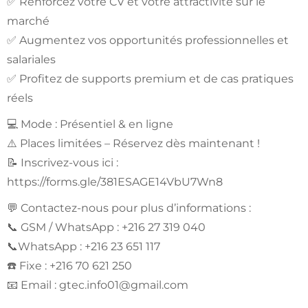
✅ Renforcez votre CV et votre attractivité sur le
marché
✅ Augmentez vos opportunités professionnelles et
salariales
✅ Profitez de supports premium et de cas pratiques
réels
💻 Mode : Présentiel & en ligne
⚠️ Places limitées – Réservez dès maintenant !
📝 Inscrivez-vous ici :
https://forms.gle/381ESAGE14VbU7Wn8
💬 Contactez-nous pour plus d’informations :
📞 GSM / WhatsApp : +216 27 319 040
📞WhatsApp : +216 23 651 117
☎️ Fixe : +216 70 621 250
📧 Email :
gtec.info01@gmail.com