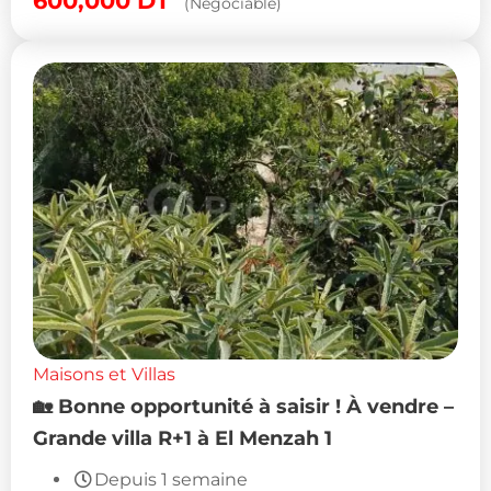
600,000
DT
(Négociable)
Maisons et Villas
🏡 Bonne opportunité à saisir ! À vendre –
Grande villa R+1 à El Menzah 1
Depuis 1 semaine