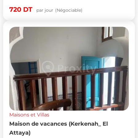
720
DT
par jour
(Négociable)
Maisons et Villas
Maison de vacances (Kerkenah_ El
Attaya)