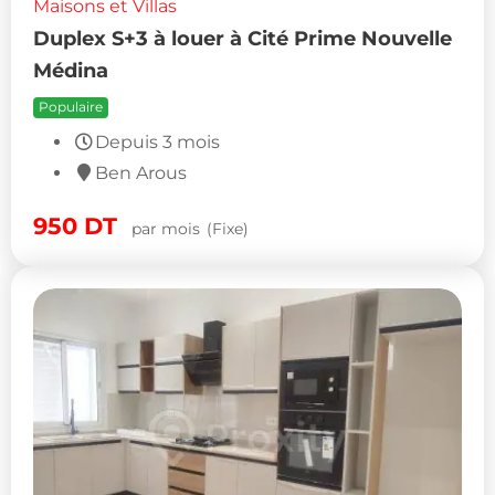
Maisons et Villas
Duplex S+3 à louer à Cité Prime Nouvelle
Médina
Populaire
Depuis 3 mois
Ben Arous
950
DT
par mois
(Fixe)