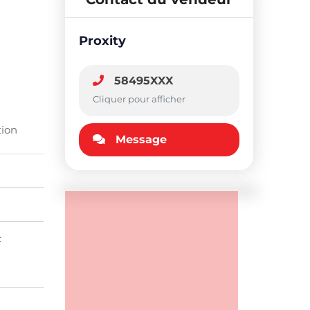
Proxity
58495XXX
Cliquer pour afficher
tion
Message
: