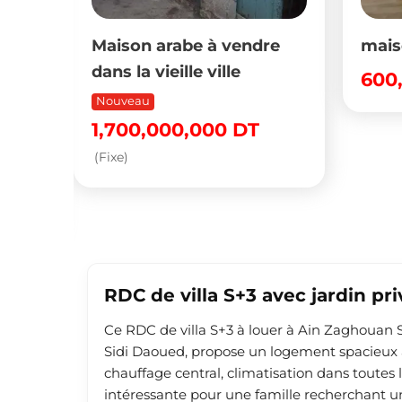
abe à vendre
maison R1 à el haouaria
ille ville
600,000
DT
(Négociable)
00,000
DT
RDC de villa S+3 avec jardin pr
Ce RDC de villa S+3 à louer à Ain Zaghouan 
Sidi Daoued, propose un logement spacieux av
chauffage central, climatisation dans toutes l
intéressante pour une famille recherchant u