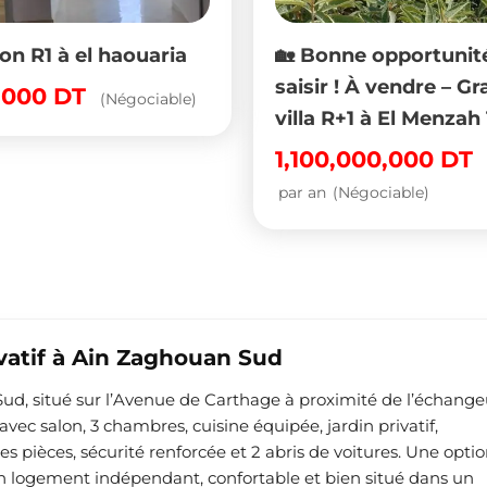
🏡 Bonne opportunité à
A vendre 
saisir ! À vendre – Grande
avec 2 a
villa R+1 à El Menzah 1
s+2, stud
(capacité
1,100,000,000
DT
jardin.
par an
(Négociable)
610,000
par mois
(N
ivatif à Ain Zaghouan Sud
Sud, situé sur l’Avenue de Carthage à proximité de l’échange
ec salon, 3 chambres, cuisine équipée, jardin privatif,
es pièces, sécurité renforcée et 2 abris de voitures. Une opti
n logement indépendant, confortable et bien situé dans un