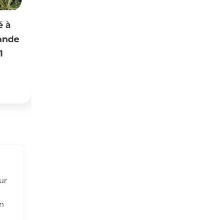
une villa s+3
Maison arabe à vendre
ppartements
dans la vieille ville
io s+1, garage
Nouveau
 3 voitures) et
1,700,000,000
DT
(Fixe)
DT
égociable)
ur
on