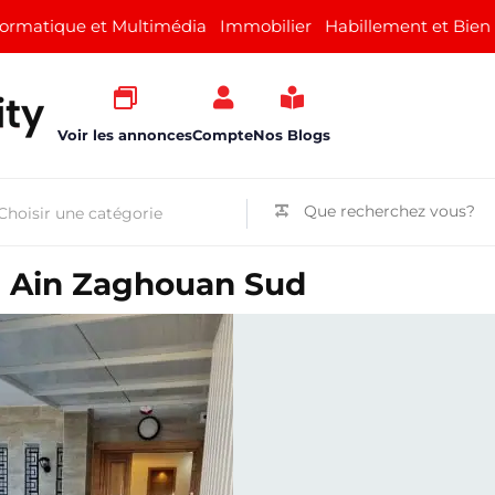
formatique et Multimédia
Immobilier
Habillement et Bien
Voir les annonces
Compte
Nos Blogs
 à Ain Zaghouan Sud