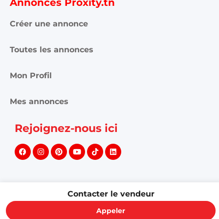
Annonces Proxity.tn
Créer une annonce
Toutes les annonces
Mon Profil
Mes annonces
Rejoignez-nous ici
Contacter le vendeur
©
2026
PROXITY. Tous droits réservés.
Appeler