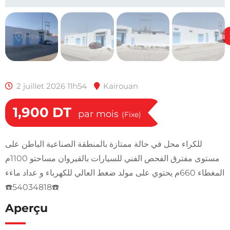
2 juillet 2026 11h54
Kairouan
1,900
DT
par mois
(Fixe)
للكراء محل في حالة ممتازة بالمنطقة الصناعية الباطن على
مستوى مفترق الفحص الفني للسيارات بالقيروان مساحتو 1100م
المغطاء 660م يحتوي على مولد ضغط العالي للكهرباء و عداد ماءء
☎️54034818☎️
Aperçu