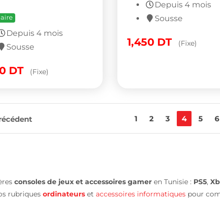
Depuis 4 mois
aire
Sousse
Depuis 4 mois
1,450
DT
(Fixe)
Sousse
00
DT
(Fixe)
1
2
3
4
5
6
récédent
ières
consoles de jeux et accessoires gamer
en Tunisie :
PS5
,
Xb
os rubriques
ordinateurs
et
accessoires informatiques
pour comp