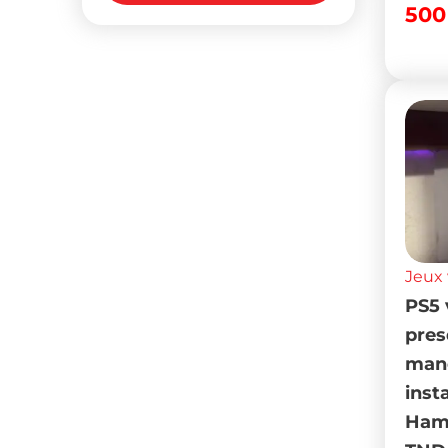
50
Jeux 
PS5 
pres
mane
inst
Ham