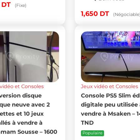
0
DT
(Fixe)
1,650
DT
(Négociable
vidéo et Consoles
Jeux vidéo et Consoles
version disque
Console PS5 Slim éd
que neuve avec 2
digitale peu utilisée
ttes et 10 jeux
vendre à Msaken – 
allés à vendre à
TND
mam Sousse – 1600
Populaire