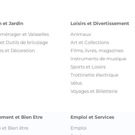
 et Jardin
Loisirs et Divertissement
oménager et Vaisselles
Animaux
et Outils de bricolage
Art et Collections
s et Décoration
Films, livres, magazines
Instruments de musique
Sports et Loisirs
Trottinette électrique
Vélos
Voyages et Billetterie
ement et Bien Etre
Emploi et Services
 et Bien être
Emploi