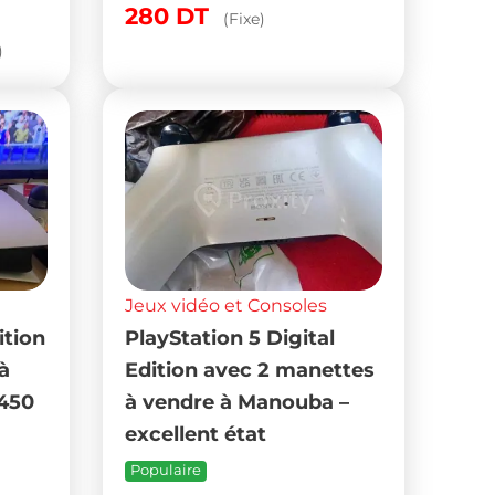
280
DT
(Fixe)
)
Jeux vidéo et Consoles
ition
PlayStation 5 Digital
 à
Edition avec 2 manettes
1450
à vendre à Manouba –
excellent état
Populaire