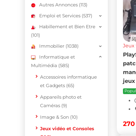
Autres Annonces (113)
Emploi et Services (537)
Habillement et Bien Etre
(101)
Jeux 
Immobilier (1038)
Play
Informatique et
patc
Multimédia (585)
mane
Accessoires informatique
jeux
et Gadgets (65)
Popul
Appareils photo et
Caméras (9)
Image & Son (10)
27
Jeux vidéo et Consoles