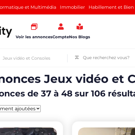
formatique et Multimédia
Immobilier
Habillement et Bien
Voir les annonces
Compte
Nos Blogs
nonces Jeux vidéo et 
nces de 37 à 48 sur 106 résult