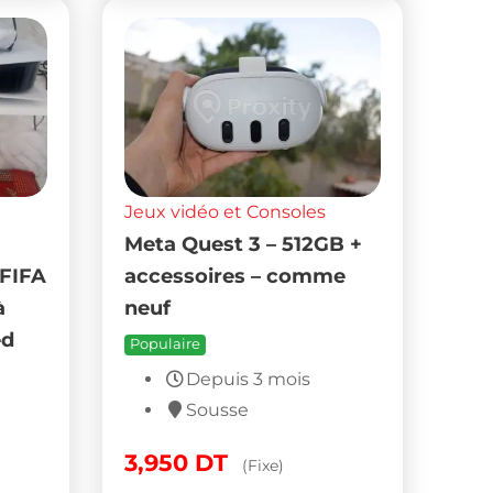
Jeux vidéo et Consoles
Meta Quest 3 – 512GB +
 FIFA
accessoires – comme
à
neuf
ed
Populaire
Depuis 3 mois
Sousse
3,950
DT
(Fixe)