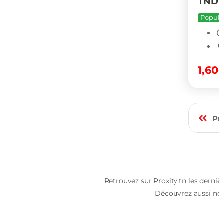
TND
Popul
1,6
P
Retrouvez sur Proxity.tn les dern
Découvrez aussi n