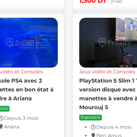
1,300
DT
(Fixe)
vidéo et Consoles
Jeux vidéo et Consoles
ole PS4 avec 2
PlayStation 5 Slim 1 
ttes en bon état à
version disque avec
re à Ariana
manettes à vendre 
Mourouj 5
aire
Populaire
Depuis 3 mois
Ariana
Depuis 4 mois
Ben Arous