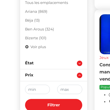
Tous les emplacements
Ariana (869)
Béja (13)
Ben Arous (324)
Bizerte (101)
Voir plus
Jeux 
État
Cons
mane
Prix
vend
Popul
Filtrer