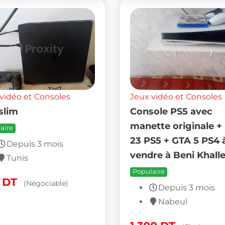
vidéo et Consoles
Jeux vidéo et Consoles
slim
Console PS5 avec
manette originale +
aire
23 PS5 + GTA 5 PS4 
Depuis 3 mois
vendre à Beni Khall
Tunis
Populaire
0
DT
(Négociable)
Depuis 3 mois
Nabeul