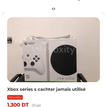
Xbox series s cachter jamais utilisé
Nouveau
1,300
DT
(Fixe)