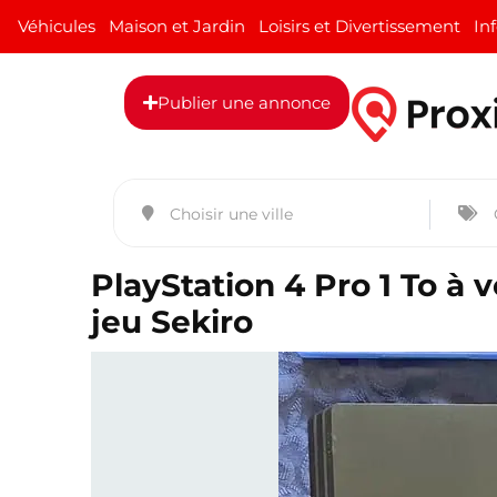
Véhicules
Maison et Jardin
Loisirs et Divertissement
In
Publier une annonce
PlayStation 4 Pro 1 To à 
jeu Sekiro