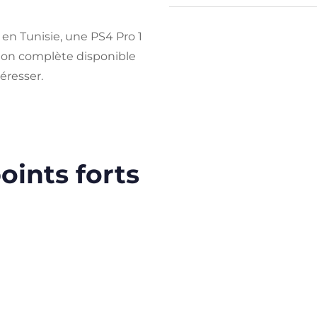
 en Tunisie, une PS4 Pro 1
lon complète disponible
éresser.
oints forts