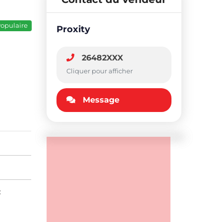
opulaire
Proxity
26482XXX
Cliquer pour afficher
Message
: