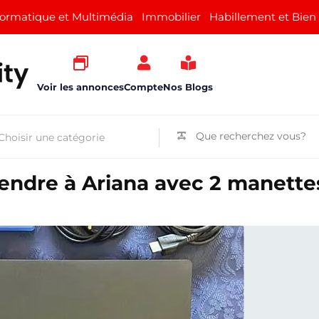
formatique et Multimédia
Immobilier
Habillement et Bien
Voir les annonces
Compte
Nos Blogs
vendre à Ariana avec 2 manette