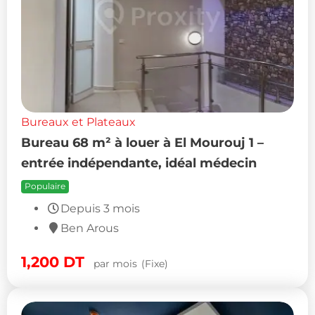
Bureaux et Plateaux
Bureau 68 m² à louer à El Mourouj 1 –
entrée indépendante, idéal médecin
Populaire
Depuis 3 mois
Ben Arous
1,200
DT
par mois
(Fixe)