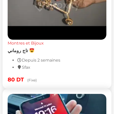
Montres et Bijoux
تاج روماني
Depuis 2 semaines
Sfax
80
DT
(Fixe)