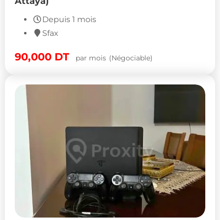
Attaya)
Depuis 1 mois
Sfax
90,000
DT
par mois
(Négociable)