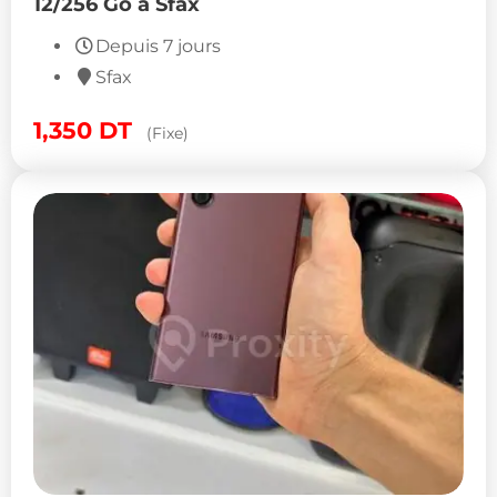
12/256 Go à Sfax
Depuis 7 jours
Sfax
1,350
DT
(Fixe)