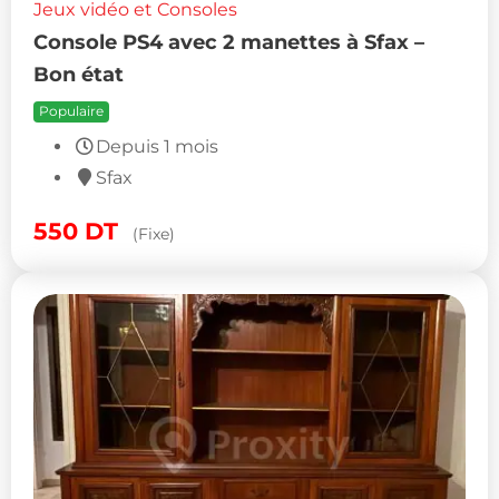
Jeux vidéo et Consoles
Console PS4 avec 2 manettes à Sfax –
Bon état
Populaire
Depuis 1 mois
Sfax
550
DT
(Fixe)