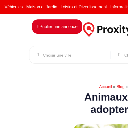
Véhicules
Maison et Jardin
Loisirs et Divertissement
Informati
Publier une annonce
Accueil
»
Blog
Animaux 
adopter