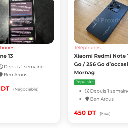
phones
Téléphones
ne 13
Xiaomi Redmi Note 
Go / 256 Go d’occas
Depuis 1 semaine
Mornag
Ben Arous
Populaire
0
DT
(Négociable)
Depuis 1 semain
Ben Arous
450
DT
(Fixe)