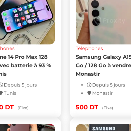
phones
Téléphones
ne 14 Pro Max 128
Samsung Galaxy A15
vec batterie à 93 %
Go / 128 Go à vendre
nis
Monastir
Depuis 5 jours
Depuis 5 jours
Tunis
Monastir
50
DT
500
DT
(Fixe)
(Fixe)