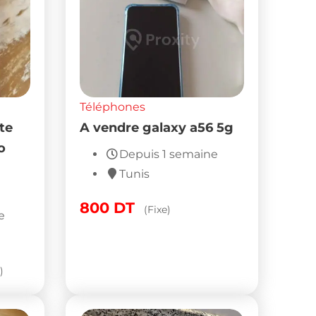
Téléphones
te
A vendre galaxy a56 5g
o
Depuis 1 semaine
Tunis
800
DT
(Fixe)
e
)