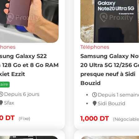
phones
Téléphones
ung Galaxy S22
Samsung Galaxy No
a 128 Go et 8 Go RAM
20 Ultra 5G 12/256 G
kiet Ezzit
presque neuf à Sidi
Bouzid
aire
Depuis 6 jours
Depuis 1 semain
Sfax
Sidi Bouzid
00
DT
1,000
DT
(Fixe)
(Négociable