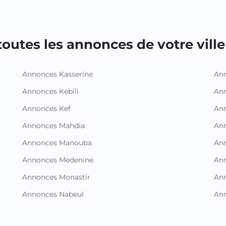
outes les annonces de votre ville 
Annonces Kasserine
Ann
Annonces Kebili
Ann
Annonces Kef
Ann
Annonces Mahdia
An
Annonces Manouba
Ann
Annonces Medenine
Ann
Annonces Monastir
Ann
Annonces Nabeul
An