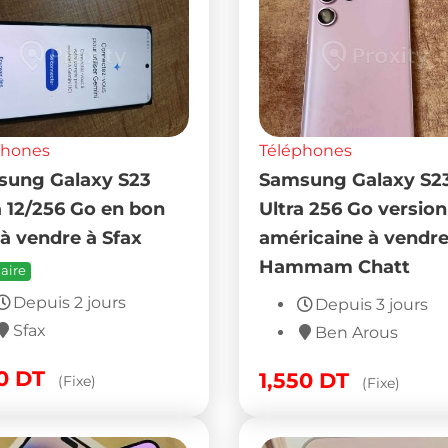
phones
Téléphones
ung Galaxy S23
Samsung Galaxy S2
a 12/256 Go en bon
Ultra 256 Go version
 à vendre à Sfax
américaine à vendre
Hammam Chatt
aire
Depuis 2 jours
Depuis 3 jours
Sfax
Ben Arous
30
DT
1,550
DT
(Fixe)
(Fixe)