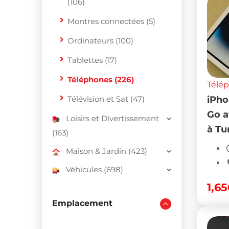
(106)
Montres connectées (5)
Ordinateurs (100)
Tablettes (17)
Téléphones (226)
Télé
Télévision et Sat (47)
iPho
Go a
Loisirs et Divertissement
à Tu
(163)
Maison & Jardin (423)
Véhicules (698)
1,6
Emplacement