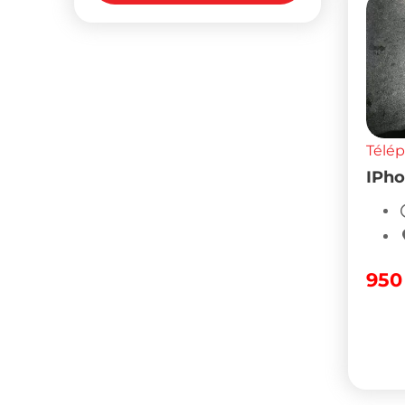
Télé
IPho
95