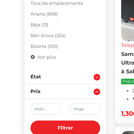
Tous les emplacements
Ariana (869)
Béja (13)
Ben Arous (324)
Télé
Bizerte (100)
Sams
Voir plus
Ultr
à Sa
État
Popul
Prix
1,3
Filtrer