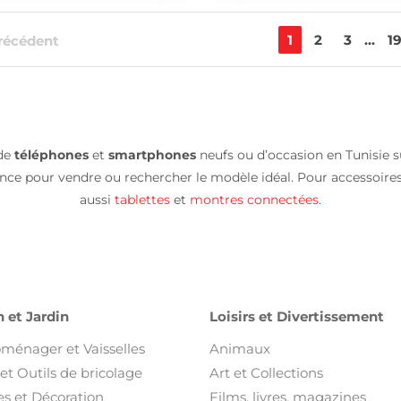
1
2
3
...
1
récédent
 de
téléphones
et
smartphones
neufs ou d’occasion en Tunisie su
nce pour vendre ou rechercher le modèle idéal. Pour accessoire
aussi
tablettes
et
montres connectées
.
 et Jardin
Loisirs et Divertissement
oménager et Vaisselles
Animaux
et Outils de bricolage
Art et Collections
s et Décoration
Films, livres, magazines