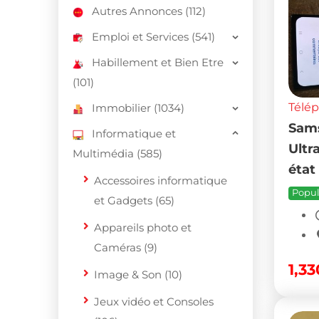
Autres Annonces (112)
Emploi et Services (541)
Habillement et Bien Etre
(101)
Télé
Immobilier (1034)
Sams
Informatique et
Ultr
Multimédia (585)
état
Accessoires informatique
Popul
et Gadgets (65)
Appareils photo et
Caméras (9)
1,3
Image & Son (10)
Jeux vidéo et Consoles