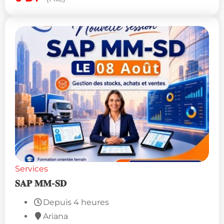
Services
𝐒𝐀𝐏 𝐌𝐌-𝐒𝐃
Depuis 4 heures
Ariana