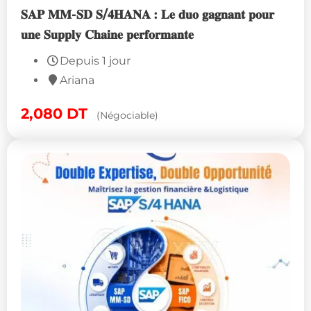
𝐒𝐀𝐏 𝐌𝐌-𝐒𝐃 𝐒/𝟒𝐇𝐀𝐍𝐀 : 𝐋𝐞 𝐝𝐮𝐨 𝐠𝐚𝐠𝐧𝐚𝐧𝐭 𝐩𝐨𝐮𝐫
𝐮𝐧𝐞 𝐒𝐮𝐩𝐩𝐥𝐲 𝐂𝐡𝐚𝐢𝐧𝐞 𝐩𝐞𝐫𝐟𝐨𝐫𝐦𝐚𝐧𝐭𝐞
Depuis 1 jour
Ariana
2,080
DT
(Négociable)