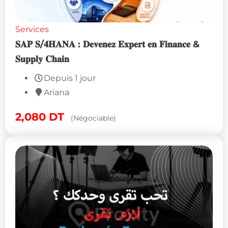
Services
𝐒𝐀𝐏 𝐒/𝟒𝐇𝐀𝐍𝐀 : 𝐃𝐞𝐯𝐞𝐧𝐞𝐳 𝐄𝐱𝐩𝐞𝐫𝐭 𝐞𝐧 𝐅𝐢𝐧𝐚𝐧𝐜𝐞 &
𝐒𝐮𝐩𝐩𝐥𝐲 𝐂𝐡𝐚𝐢𝐧
Depuis 1 jour
Ariana
2,080
DT
(Négociable)