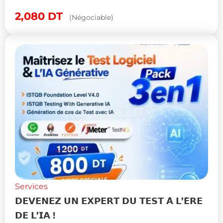
2,080
DT
(Négociable)
Services
𝗗𝗘𝗩𝗘𝗡𝗘𝗭 𝗨𝗡 𝗘𝗫𝗣𝗘𝗥𝗧 𝗗𝗨 𝗧𝗘𝗦𝗧 𝗔̀ 𝗟’𝗘̀𝗥𝗘
𝗗𝗘 𝗟’𝗜𝗔 !