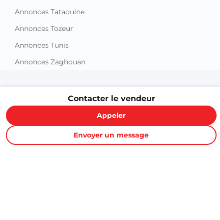
Annonces Tataouine
Annonces Tozeur
Annonces Tunis
Annonces Zaghouan
Contacter le vendeur
Appeler
Envoyer un message
Proxity.tn est une plateforme tunisienne de petites annonces
gratuites qui vous aide à acheter, vendre ou louer plus
facilement : immobilier, voitures, téléphones, électroménager,
meubles, emploi, services et bonnes affaires partout en
Tunisie.
Informations et support