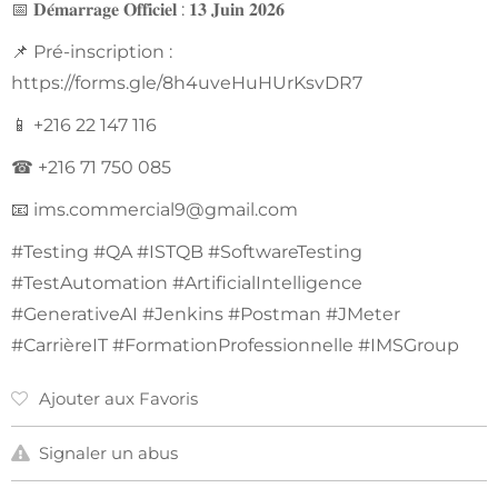
📅 𝐃𝐞́𝐦𝐚𝐫𝐫𝐚𝐠𝐞 𝐎𝐟𝐟𝐢𝐜𝐢𝐞𝐥 : 𝟏𝟑 𝐉𝐮𝐢𝐧 𝟐𝟎𝟐𝟔
📌 Pré-inscription :
https://forms.gle/8h4uveHuHUrKsvDR7
📱 +216 22 147 116
☎ +216 71 750 085
📧
ims.commercial9@gmail.com
#Testing #QA #ISTQB #SoftwareTesting
#TestAutomation #ArtificialIntelligence
#GenerativeAI #Jenkins #Postman #JMeter
#CarrièreIT #FormationProfessionnelle #IMSGroup
Ajouter aux Favoris
Signaler un abus