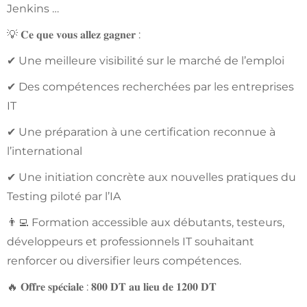
Jenkins …
💡 𝐂𝐞 𝐪𝐮𝐞 𝐯𝐨𝐮𝐬 𝐚𝐥𝐥𝐞𝐳 𝐠𝐚𝐠𝐧𝐞𝐫 :
✔ Une meilleure visibilité sur le marché de l’emploi
✔ Des compétences recherchées par les entreprises
IT
✔ Une préparation à une certification reconnue à
l’international
✔ Une initiation concrète aux nouvelles pratiques du
Testing piloté par l’IA
👨‍💻 Formation accessible aux débutants, testeurs,
développeurs et professionnels IT souhaitant
renforcer ou diversifier leurs compétences.
🔥 𝐎𝐟𝐟𝐫𝐞 𝐬𝐩𝐞́𝐜𝐢𝐚𝐥𝐞 : 𝟖𝟎𝟎 𝐃𝐓 𝐚𝐮 𝐥𝐢𝐞𝐮 𝐝𝐞 𝟏𝟐𝟎𝟎 𝐃𝐓