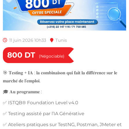
11 juin 2026 10h33
Tunis
800
DT
(Négociable)
🎯 𝐓𝐞𝐬𝐭𝐢𝐧𝐠 + 𝐈𝐀 : 𝐥𝐚 𝐜𝐨𝐦𝐛𝐢𝐧𝐚𝐢𝐬𝐨𝐧 𝐪𝐮𝐢 𝐟𝐚𝐢𝐭 𝐥𝐚 𝐝𝐢𝐟𝐟𝐞́𝐫𝐞𝐧𝐜𝐞 𝐬𝐮𝐫 𝐥𝐞
𝐦𝐚𝐫𝐜𝐡𝐞́ 𝐝𝐞 𝐥’𝐞𝐦𝐩𝐥𝐨𝐢.
🎓 𝐀𝐮 𝐩𝐫𝐨𝐠𝐫𝐚𝐦𝐦𝐞 :
✅ ISTQB® Foundation Level v4.0
✅ Testing assisté par l’IA Générative
✅ Ateliers pratiques sur TestNG, Postman, JMeter et