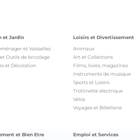
Instruments de musique
Sports et Loisirs
Trottinette électrique
Vélos
Voyages et Billetterie
ement et Bien Etre
Emploi et Services
 et Bien être
Emploi
sures
Services
ments pour enfant et bébé
s et Bijoux
t Accessoires
ents
nts pour enfant et bébé