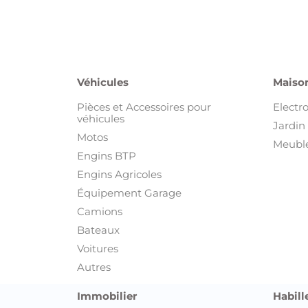
Engins BTP
Engins Agricoles
Équipement Garage
Camions
Bateaux
Voitures
Autres
Immobilier
Habill
Appartements
Beauté
Autre Immobilier
Chaus
Bureaux et Plateaux
Equipe
Colocations
Montre
Locations de vacances
Sacs e
Magasins, Commerces et Locaux
Vêtem
industriels
Vêteme
Maisons et Villas