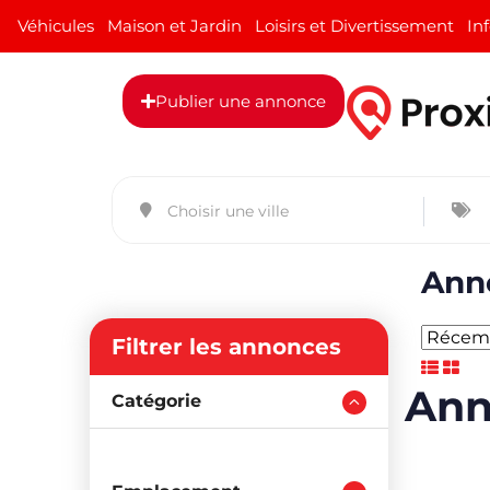
Véhicules
Maison et Jardin
Loisirs et Divertissement
In
Publier une annonce
An
Anno
Filtrer les annonces
Catégorie