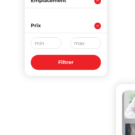
Emplacement
Empl
ودية
Prix
Sur
Filtrer