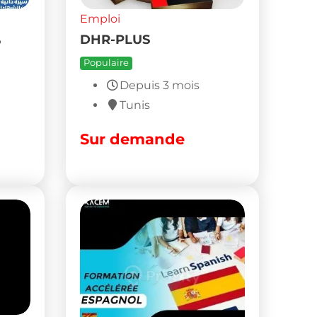
Emploi
offre emploi leoni
sousse
Populaire
Depuis 4 mois
Sousse
0
DT
(Fixe)