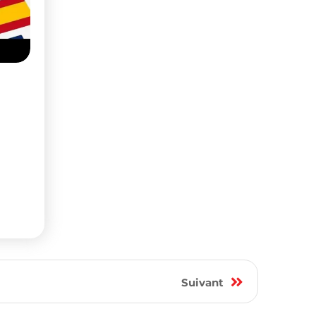
Suivant
s d’emploi et recruteurs. Consultez
ment des opportunités de
travail en
us de visibilité, explorez aussi nos
Informatique et Multimédia
Accessoires informatique et
Gadgets
Appareils photo et Caméras