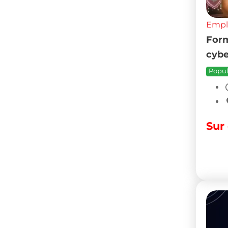
Empl
Dem
Popul
Sur