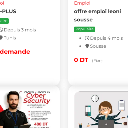
Emploi
Formation en
oi
cybersécurité
ation Accélérée
Populaire
gnol
Depuis 6 mois
aire
Ariana
Depuis 5 mois
Sur demande
Nabeul
T
(Fixe)