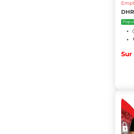
Empl
Form
Espa
Popul
0
D