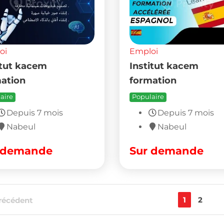
1
2
récédent
oi en Tunisie sur Proxity.tn : annonces gratuites pour chercheur
u déposez une annonce pour recruter facilement. Trouvez rapide
entrepreneur ou mi-temps dans divers secteurs d’activité. Pour pl
rubriques
Services professionnels
.
 et Jardin
Loisirs et Divertissement
oménager et Vaisselles
Animaux
et Outils de bricolage
Art et Collections
s et Décoration
Films, livres, magazines