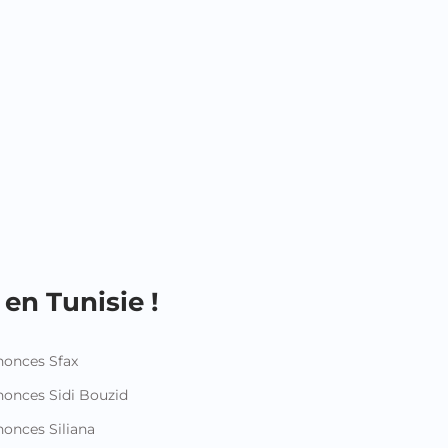
en Tunisie !
onces Sfax
onces Sidi Bouzid
onces Siliana
nonces Sousse
onces Tataouine
onces Tozeur
onces Tunis
nonces Zaghouan