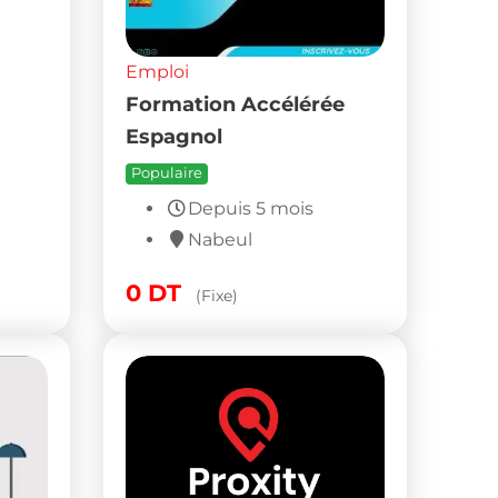
Emploi
ASSISTANTE SERVICE
D’INFORMATIQUE DANS
UNE BOUTIQUE A
RADES
Populaire
Depuis 6 mois
Ben Arous
900
DT
(Fixe)