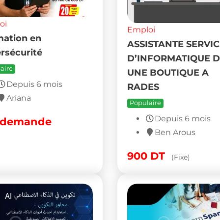
oi
Emploi
ande emploi
institut kacem
formation
aire
Populaire
Depuis 7 mois
Ariana
Depuis 7 mois
Nabeul
 demande
Sur demande