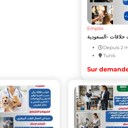
oi
Emploi
 اطباء بياطرة للعمل في
مطلوب حلاقات -السع
السعودية
Depuis 2 mois
Populaire
Tunis
Depuis 3 mois
 demande
Tunis
3,500
DT
(Fixe)