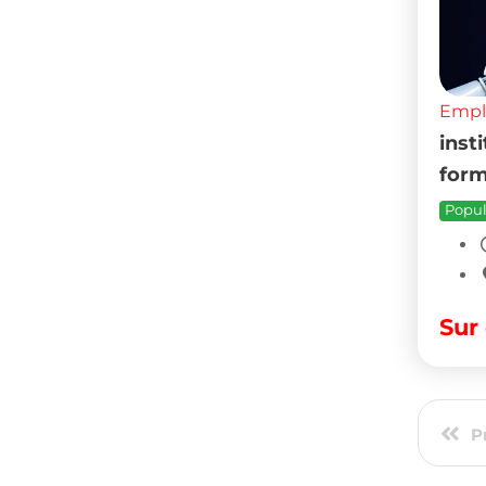
P
Accédez à toutes les offres d’empl
des jobs adaptés à votre profil o
Tunisie
en CDI, CDD, freelance, auto
Véhicules
Maison
Pièces et Accessoires pour
Electr
véhicules
Jardin 
Motos
Meuble