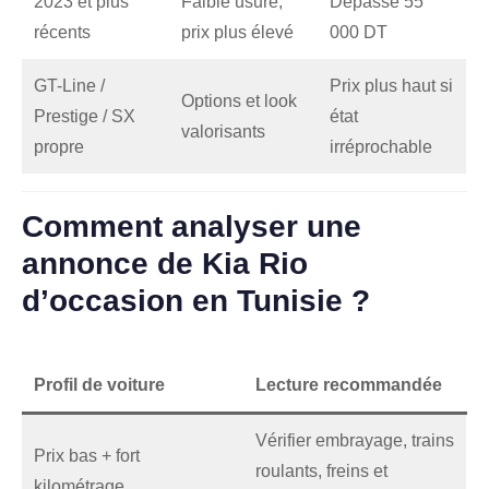
2023 et plus
Faible usure,
Dépasse 55
récents
prix plus élevé
000 DT
GT-Line /
Prix plus haut si
Options et look
Prestige / SX
état
valorisants
propre
irréprochable
Comment analyser une
annonce de Kia Rio
d’occasion en Tunisie ?
Profil de voiture
Lecture recommandée
Vérifier embrayage, trains
Prix bas + fort
roulants, freins et
kilométrage