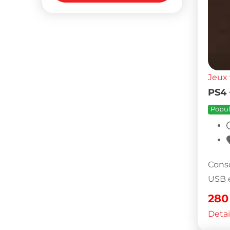
Jeux 
PS4 
Popul
Conso
USB e
28
Detai