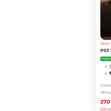
Jeux 
PS3 
Popul
Conso
l’ému
27
Detai