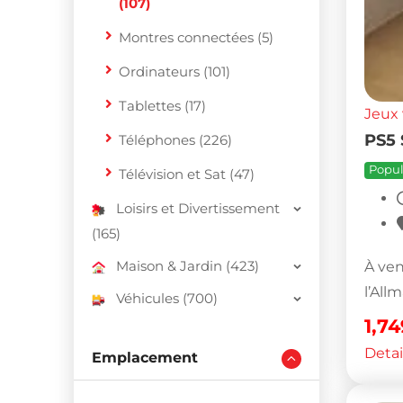
(107)
Montres connectées (5)
Ordinateurs (101)
Tablettes (17)
Jeux 
PS5 
Téléphones (226)
Popul
Télévision et Sat (47)
Loisirs et Divertissement
(165)
Maison & Jardin (423)
À ven
l’All
Véhicules (700)
1,7
Detai
Emplacement