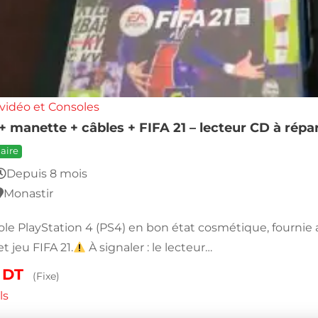
vidéo et Consoles
+ manette + câbles + FIFA 21 – lecteur CD à répar
aire
Depuis 8 mois
Monastir
le PlayStation 4 (PS4) en bon état cosmétique, fournie 
t jeu FIFA 21.
À signaler : le lecteur…
0
DT
(Fixe)
ls