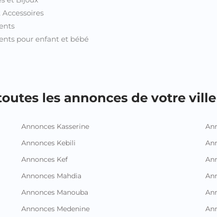
t Accessoires
ents
nts pour enfant et bébé
outes les annonces de votre ville 
Annonces Kasserine
Ann
Annonces Kebili
Ann
Annonces Kef
Ann
Annonces Mahdia
An
Annonces Manouba
Ann
Annonces Medenine
Ann