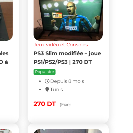
Jeux vidéo et Consoles
les
PS3 Slim modifiée – joue
D à
PS1/PS2/PS3 | 270 DT
Populaire
Depuis 8 mois
Tunis
270
DT
(Fixe)