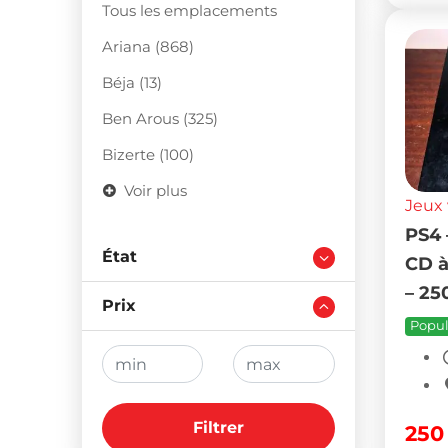
Tous les emplacements
Ariana (868)
Béja (13)
Ben Arous (325)
Bizerte (100)
Voir plus
Jeux 
PS4 
État
CD à
– 25
Prix
Popul
Filtrer
25