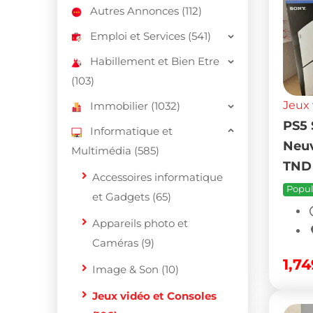
Autres Annonces (112)
Emploi et Services (541)
Habillement et Bien Etre
(103)
Jeux 
Immobilier (1032)
PS5 
Informatique et
Neuv
Multimédia (585)
TND 
Accessoires informatique
Popul
et Gadgets (65)
Appareils photo et
Caméras (9)
1,7
Image & Son (10)
Jeux vidéo et Consoles