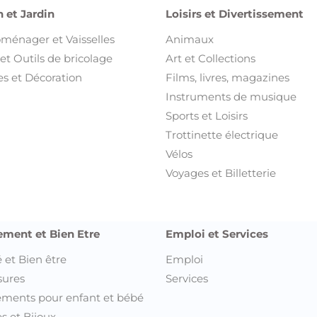
 et Jardin
Loisirs et Divertissement
oménager et Vaisselles
Animaux
et Outils de bricolage
Art et Collections
s et Décoration
Films, livres, magazines
Instruments de musique
Sports et Loisirs
Trottinette électrique
Vélos
Voyages et Billetterie
ement et Bien Etre
Emploi et Services
 et Bien être
Emploi
sures
Services
ments pour enfant et bébé
s et Bijoux