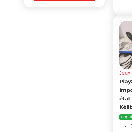
Jeux 
Play
impo
état
Kéli
Popul