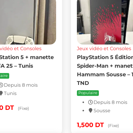
vidéo et Consoles
Jeux vidéo et Consoles
Station 5 + manette
PlayStation 5 Éditio
FA 25 – Tunis
Spider-Man + manet
Hammam Sousse – 
aire
TND
Depuis 8 mois
Tunis
Populaire
Depuis 8 mois
00
DT
(Fixe)
Sousse
1,500
DT
(Fixe)