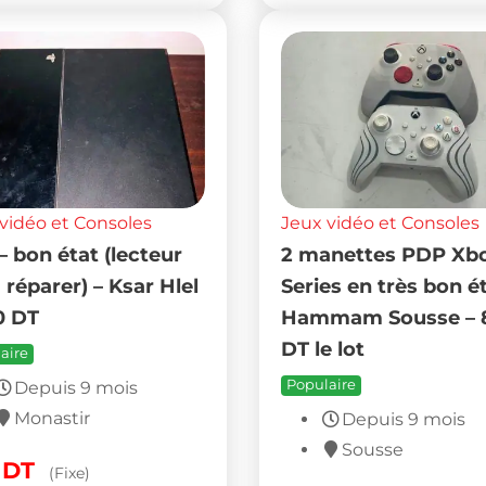
vidéo et Consoles
Jeux vidéo et Consoles
– bon état (lecteur
2 manettes PDP Xb
 réparer) – Ksar Hlel
Series en très bon ét
0 DT
Hammam Sousse – 
DT le lot
aire
Populaire
Depuis 9 mois
Monastir
Depuis 9 mois
Sousse
0
DT
(Fixe)