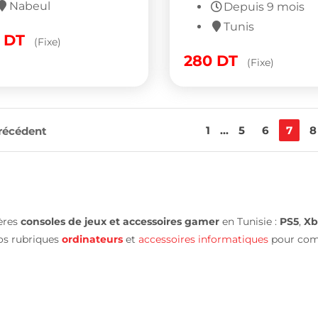
Nabeul
Depuis 9 mois
Tunis
0
DT
(Fixe)
280
DT
(Fixe)
1
...
5
6
7
8
récédent
ières
consoles de jeux et accessoires gamer
en Tunisie :
PS5
,
Xb
os rubriques
ordinateurs
et
accessoires informatiques
pour comp