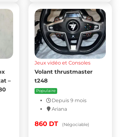
Jeux vidéo et Consoles
ox
Volant thrustmaster
at –
t248
80
Populaire
Depuis 9 mois
Ariana
860
DT
(Négociable)