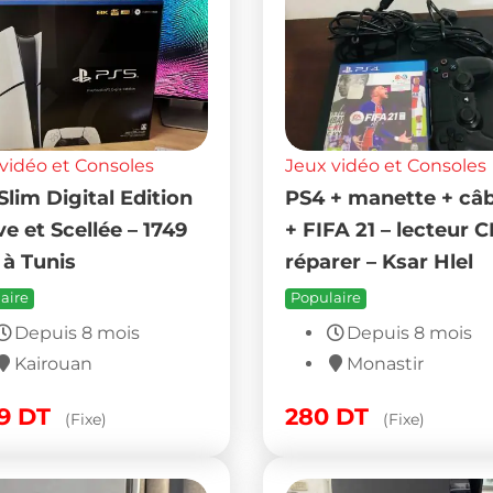
vidéo et Consoles
Jeux vidéo et Consoles
Slim Digital Edition
PS4 + manette + câb
e et Scellée – 1749
+ FIFA 21 – lecteur C
à Tunis
réparer – Ksar Hlel
aire
Populaire
Depuis 8 mois
Depuis 8 mois
Kairouan
Monastir
49
DT
280
DT
(Fixe)
(Fixe)