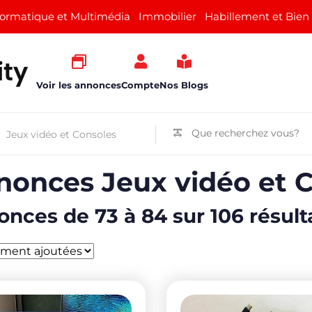
formatique et Multimédia
Immobilier
Habillement et Bien
Voir les annonces
Compte
Nos Blogs
nonces Jeux vidéo et 
nces de 73 à 84 sur 106 résult