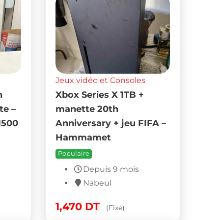
Jeux vidéo et Consoles
n
Xbox Series X 1TB +
te –
manette 20th
1500
Anniversary + jeu FIFA –
Hammamet
Populaire
Depuis 9 mois
Nabeul
1,470
DT
(Fixe)