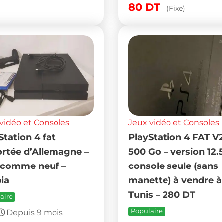
80
DT
(Fixe)
vidéo et Consoles
Jeux vidéo et Consoles
Station 4 fat
PlayStation 4 FAT V
rtée d’Allemagne –
500 Go – version 12.
 comme neuf –
console seule (sans
bia
manette) à vendre à
Tunis – 280 DT
aire
Populaire
Depuis 9 mois