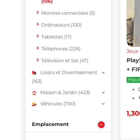
(106)
Montres connectées (5)
Ordinateurs (100)
Tablettes (17)
Téléphones (226)
Jeux 
Play
Télévision et Sat (47)
+ FI
Loisirs et Divertissement
Popul
(163)
Maison & Jardin (423)
Véhicules (700)
1,3
Emplacement