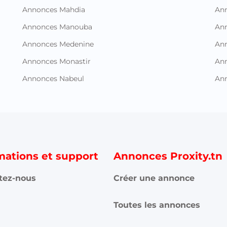
Annonces Mahdia
An
Annonces Manouba
Ann
Annonces Medenine
Ann
Annonces Monastir
Ann
Annonces Nabeul
An
mations et support
Annonces Proxity.tn
tez-nous
Créer une annonce
Toutes les annonces