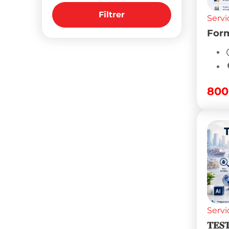
Filtrer
Servi
For
80
Servi
𝐓𝐄𝐒