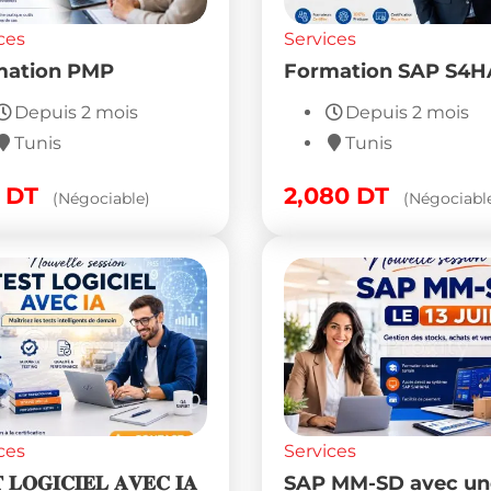
ces
Services
mation PMP
Formation SAP S4
Depuis 2 mois
Depuis 2 mois
Tunis
Tunis
0
DT
2,080
DT
(Négociable)
(Négociabl
ces
Services
 𝐋𝐎𝐆𝐈𝐂𝐈𝐄𝐋 𝐀𝐕𝐄𝐂 𝐈𝐀
SAP MM-SD avec un