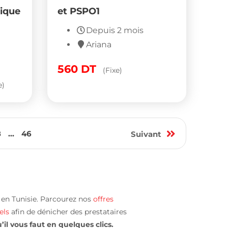
tique
et PSPO1
Depuis 2 mois
Ariana
560
DT
(Fixe)
e)
8
...
46
Suivant
s en Tunisie. Parcourez nos
offres
els
afin de dénicher des prestataires
il vous faut en quelques clics.