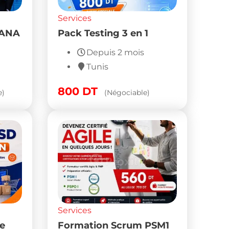
Services
HANA
Pack Testing 3 en 1
Depuis 2 mois
Tunis
800
DT
e)
(Négociable)
Services
e
Formation Scrum PSM1