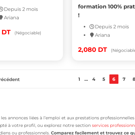
formation 100% pra
Depuis 2 mois
!
Ariana
Depuis 2 mois
0
DT
(Négociable)
Ariana
2,080
DT
(Négociabl
1
...
4
5
6
7
récédent
les annonces liées à l’emploi et aux prestations professionnelle
té à votre profil, ou explorez notre section
services professionn
idiens ou professionnels.
Comparez facilement et trouvez ce qu’