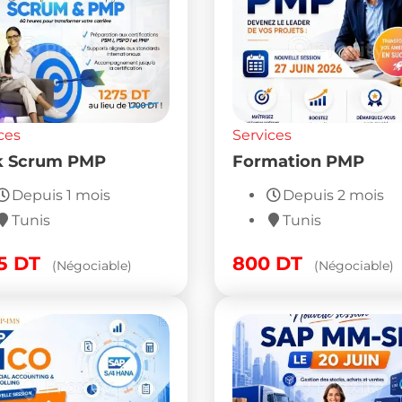
ces
Services
k Scrum PMP
Formation PMP
Depuis 1 mois
Depuis 2 mois
Tunis
Tunis
75
DT
800
DT
(Négociable)
(Négociable)