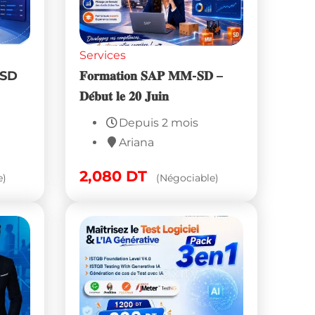
Services
-SD
𝐅𝐨𝐫𝐦𝐚𝐭𝐢𝐨𝐧 𝐒𝐀𝐏 𝐌𝐌-𝐒𝐃 –
𝐃𝐞́𝐛𝐮𝐭 𝐥𝐞 𝟐𝟎 𝐉𝐮𝐢𝐧
Depuis 2 mois
Ariana
2,080
DT
e)
(Négociable)