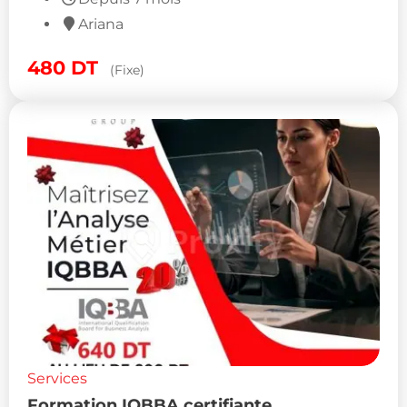
Ariana
480
DT
(Fixe)
Services
Formation IQBBA certifiante