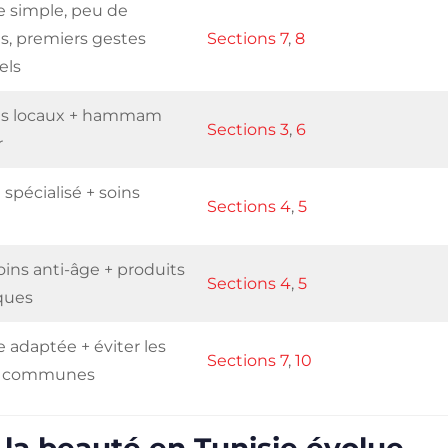
e simple, peu de
s, premiers gestes
Sections 7
,
8
els
ts locaux + hammam
Sections 3
,
6
r
 spécialisé + soins
Sections 4
,
5
oins anti-âge + produits
Sections 4
,
5
ques
 adaptée + éviter les
Sections 7
,
10
s communes