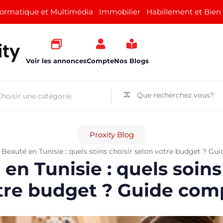
formatique et Multimédia
Immobilier
Habillement et Bien
Voir les annonces
Compte
Nos Blogs
Proxity Blog
»
Beauté en Tunisie : quels soins choisir selon votre budget ? Gu
en Tunisie : quels soins
tre budget ? Guide com