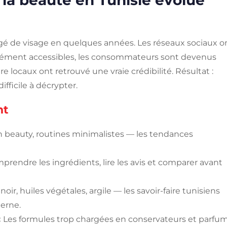
la beauté en Tunisie évolue
ngé de visage en quelques années. Les réseaux sociaux o
nément accessibles, les consommateurs sont devenus
ire locaux ont retrouvé une vraie crédibilité. Résultat :
difficile à décrypter.
nt
n beauty, routines minimalistes — les tendances
mprendre les ingrédients, lire les avis et comparer avant
r, huiles végétales, argile — les savoir-faire tunisiens
derne.
:
Les formules trop chargées en conservateurs et parfu