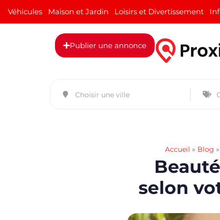
Véhicules
Maison et Jardin
Loisirs et Divertissement
In
Publier une annonce
Accueil
»
Blog
Beauté 
selon vo