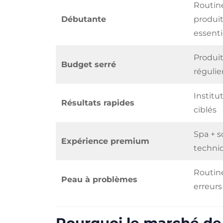
Routin
Débutante
produit
essenti
Produi
Budget serré
régulie
Institut
Résultats rapides
ciblés
Spa + s
Expérience premium
techni
Routine
Peau à problèmes
erreur