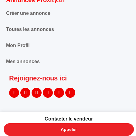
Annonces Proxity.tn
Créer une annonce
Toutes les annonces
Mon Profil
Mes annonces
Rejoignez-nous ici
Contacter le vendeur
©
PROXITY. Tous droits réservés.
Appeler