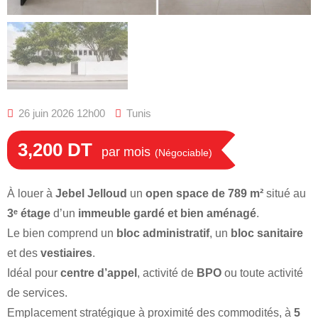
26 juin 2026 12h00
Tunis
3,200
DT
par mois
(Négociable)
À louer à
Jebel Jelloud
un
open space de 789 m²
situé au
3ᵉ étage
d’un
immeuble gardé et bien aménagé
.
Le bien comprend un
bloc administratif
, un
bloc sanitaire
et des
vestiaires
.
Idéal pour
centre d’appel
, activité de
BPO
ou toute activité
de services.
Emplacement stratégique à proximité des commodités, à
5