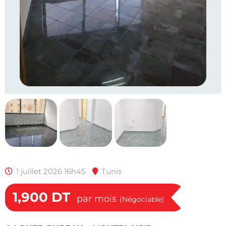
1 juillet 2026 16h45
Tunis
1,900
DT
par mois
(Négociable)