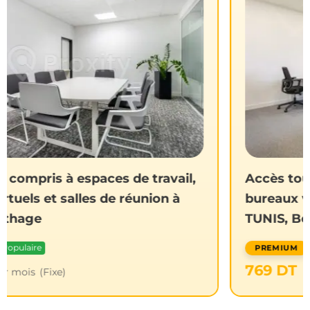
vail,
Accès tout compris à espaces de tra
 à
bureaux virtuels et salles de réunion
TUNIS, Berges du Lac 2
Populaire
769
DT
par mois
(Fixe)