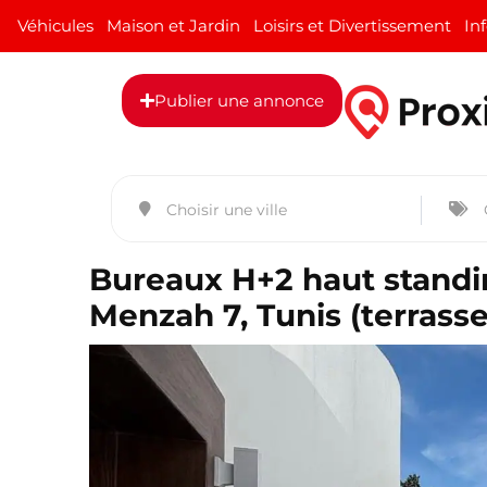
Véhicules
Maison et Jardin
Loisirs et Divertissement
In
Publier une annonce
Bureaux H+2 haut standing
Menzah 7, Tunis (terrasse