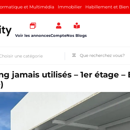
formatique et Multimédia
Immobilier
Habillement et Bien
Voir les annonces
Compte
Nos Blogs
 jamais utilisés – 1er étage – 
)