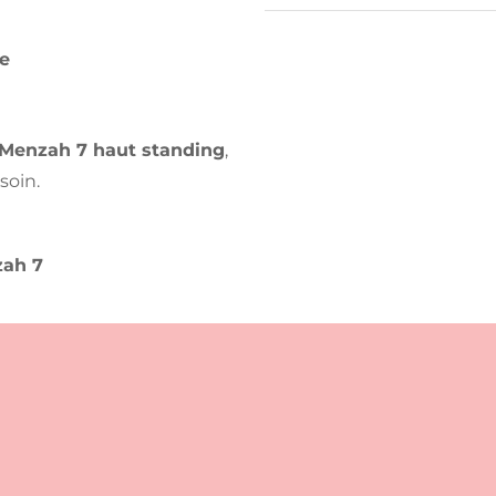
ne
 Menzah 7 haut standing
,
soin.
zah 7