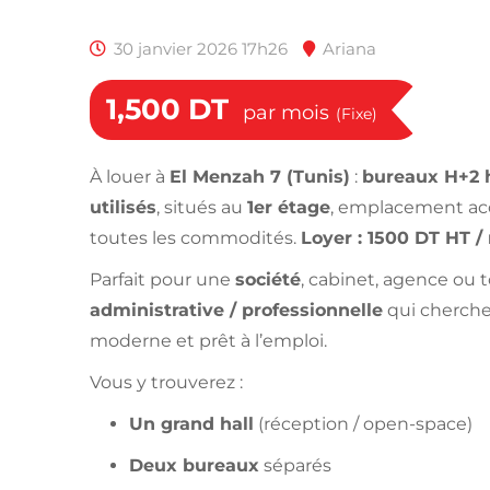
30 janvier 2026 17h26
Ariana
1,500
DT
par mois
(Fixe)
À louer à
El Menzah 7 (Tunis)
:
bureaux H+2 
utilisés
, situés au
1er étage
, emplacement acc
toutes les commodités.
Loyer : 1500 DT HT /
Parfait pour une
société
, cabinet, agence ou t
administrative / professionnelle
qui cherche
moderne et prêt à l’emploi.
Vous y trouverez :
Un grand hall
(réception / open-space)
Deux bureaux
séparés