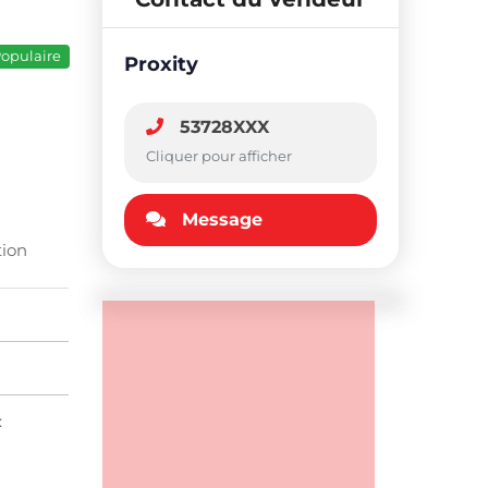
opulaire
Proxity
53728XXX
Cliquer pour afficher
Message
tion
: