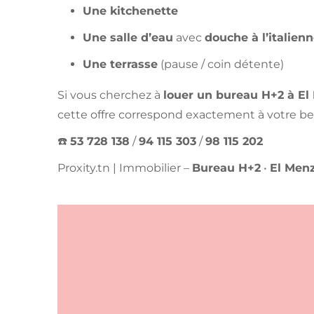
Une kitchenette
Une salle d’eau
avec
douche à l’italien
Une terrasse
(pause / coin détente)
Si vous cherchez à
louer un bureau H+2 à El
cette offre correspond exactement à votre be
☎️
53 728 138
/
94 115 303
/
98 115 202
Proxity.tn | Immobilier –
Bureau H+2
•
El Men